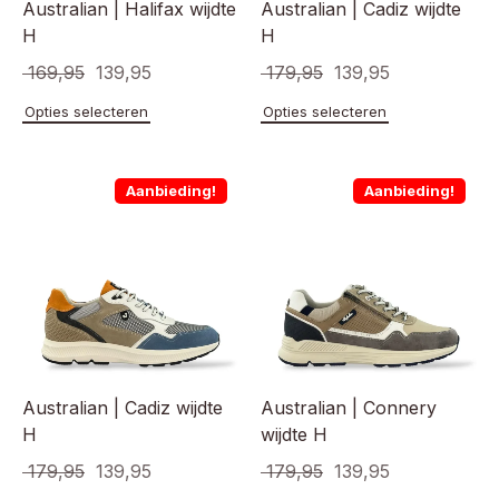
Australian | Halifax wijdte
Australian | Cadiz wijdte
H
H
Oorspronkelijke
Huidige
Oorspronkelijke
Huidige
169,95
139,95
179,95
139,95
prijs
prijs
prijs
prijs
Dit
Dit
Opties selecteren
Opties selecteren
product
product
was:
is:
was:
is:
heeft
heeft
€ 169,95.
€ 139,95.
€ 179,95.
€ 139,95.
meerdere
meerde
Aanbieding!
Aanbieding!
variaties.
variaties
Deze
Deze
optie
optie
kan
kan
gekozen
gekoze
worden
worden
op
op
de
de
productpagina
product
Australian | Cadiz wijdte
Australian | Connery
H
wijdte H
Oorspronkelijke
Huidige
Oorspronkelijke
Huidige
179,95
139,95
179,95
139,95