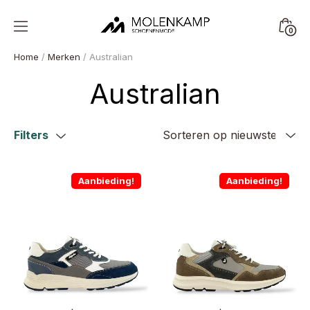
Skip
to
Minica
0
content
Molenkamp
Toggl
Schoenenmode
Home
/
Merken
/ Australian
Australian
Filters
Aanbieding!
Aanbieding!