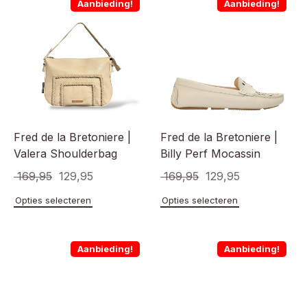
Aanbieding!
Aanbieding!
Fred de la Bretoniere |
Fred de la Bretoniere |
Valera Shoulderbag
Billy Perf Mocassin
Oorspronkelijke
Huidige
Oorspronkelijke
Huidige
169,95
129,95
169,95
129,95
prijs
prijs
prijs
prijs
Dit
Dit
Opties selecteren
Opties selecteren
product
product
was:
is:
was:
is:
heeft
heeft
€ 169,95.
€ 129,95.
€ 169,95.
€ 129,95.
meerdere
meerde
Aanbieding!
Aanbieding!
variaties.
variaties
Deze
Deze
optie
optie
kan
kan