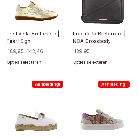
gekozen
gekoze
worden
worden
op
op
de
de
productpagina
product
Fred de la Bretoniere |
Fred de la Bretoniere |
Pearl Sign
NOA Crossbody
Oorspronkelijke
Huidige
189,95
142,46
139,95
prijs
prijs
Dit
Dit
Opties selecteren
Opties selecteren
product
product
was:
is:
heeft
heeft
€ 189,95.
€ 142,46.
meerdere
meerde
Aanbieding!
Aanbieding!
variaties.
variaties
Deze
Deze
optie
optie
kan
kan
gekozen
gekoze
worden
worden
op
op
de
de
productpagina
product