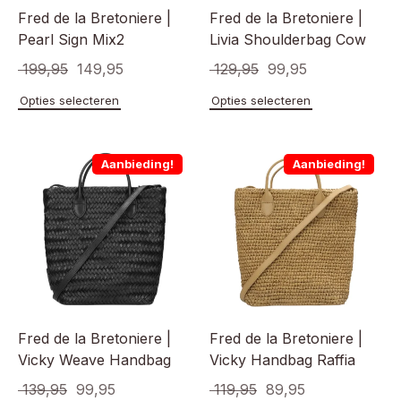
Fred de la Bretoniere |
Fred de la Bretoniere |
Pearl Sign Mix2
Livia Shoulderbag Cow
Oorspronkelijke
Huidige
Oorspronkelijke
Huidige
199,95
149,95
129,95
99,95
prijs
prijs
prijs
prijs
Dit
Dit
Opties selecteren
Opties selecteren
product
product
was:
is:
was:
is:
heeft
heeft
€ 199,95.
€ 149,95.
€ 129,95.
€ 99,95.
meerdere
meerde
Aanbieding!
Aanbieding!
variaties.
variaties
Deze
Deze
optie
optie
kan
kan
gekozen
gekoze
worden
worden
op
op
de
de
productpagina
product
Fred de la Bretoniere |
Fred de la Bretoniere |
Vicky Weave Handbag
Vicky Handbag Raffia
Oorspronkelijke
Huidige
Oorspronkelijke
Huidige
139,95
99,95
119,95
89,95