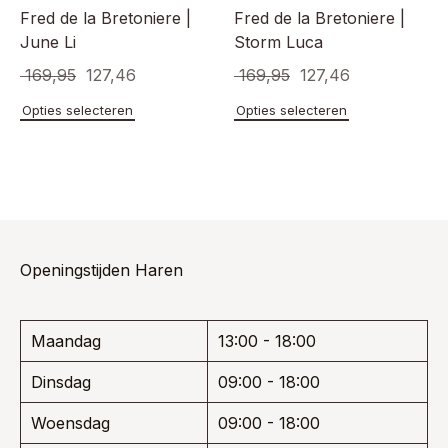
Fred de la Bretoniere |
Fred de la Bretoniere |
June Li
Storm Luca
Oorspronkelijke
Huidige
Oorspronkelijke
Huidige
169,95
127,46
169,95
127,46
prijs
prijs
prijs
prijs
Dit
Dit
Opties selecteren
Opties selecteren
product
product
was:
is:
was:
is:
heeft
heeft
€ 169,95.
€ 127,46.
€ 169,95.
€ 127,46.
meerdere
meerde
variaties.
variaties
Deze
Deze
optie
optie
kan
kan
gekozen
gekoze
Openingstijden Haren
worden
worden
op
op
de
de
Maandag
13:00 - 18:00
productpagina
product
Dinsdag
09:00 - 18:00
Woensdag
09:00 - 18:00