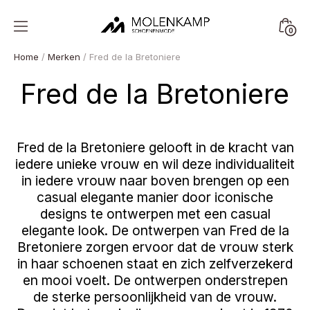
Skip
to
Minica
0
content
Molenkamp
Toggl
Schoenenmode
Home
/
Merken
/ Fred de la Bretoniere
Fred de la Bretoniere
Fred de la Bretoniere gelooft in de kracht van
iedere unieke vrouw en wil deze individualiteit
in iedere vrouw naar boven brengen op een
casual elegante manier door iconische
designs te ontwerpen met een casual
elegante look. De ontwerpen van Fred de la
Bretoniere zorgen ervoor dat de vrouw sterk
in haar schoenen staat en zich zelfverzekerd
en mooi voelt. De ontwerpen onderstrepen
de sterke persoonlijkheid van de vrouw.