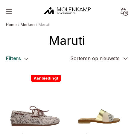
Skip
to
Minica
0
content
Molenkamp
Toggl
Schoenenmode
Home
/
Merken
/ Maruti
Maruti
Filters
Aanbieding!