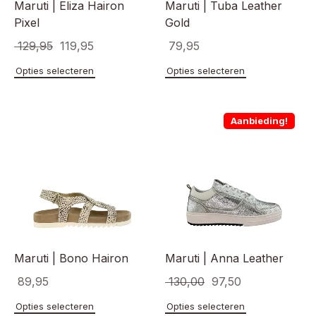
Maruti | Eliza Hairon
Maruti | Tuba Leather
Pixel
Gold
Oorspronkelijke
Huidige
129,95
119,95
79,95
prijs
prijs
Dit
Dit
Opties selecteren
Opties selecteren
product
product
was:
is:
heeft
heeft
€ 129,95.
€ 119,95.
meerdere
meerde
Aanbieding!
variaties.
variaties
Deze
Deze
optie
optie
kan
kan
gekozen
gekoze
worden
worden
op
op
de
de
productpagina
product
Maruti | Bono Hairon
Maruti | Anna Leather
Oorspronkelijke
Huidige
89,95
130,00
97,50
prijs
prijs
Dit
Dit
Opties selecteren
Opties selecteren