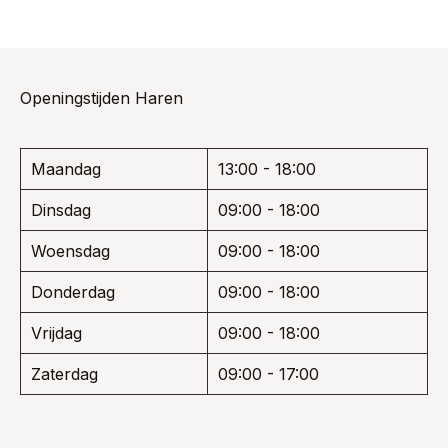
heeft
€ 149,95.
€ 97,47.
meerdere
variaties.
Deze
optie
Openingstijden Haren
kan
gekozen
worden
Maandag
13:00 - 18:00
op
de
Dinsdag
09:00 - 18:00
productpagina
Woensdag
09:00 - 18:00
Donderdag
09:00 - 18:00
Vrijdag
09:00 - 18:00
Zaterdag
09:00 - 17:00