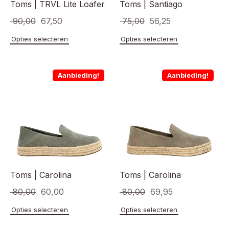
Toms | TRVL Lite Loafer
Toms | Santiago
Oorspronkelijke
Huidige
Oorspronkelijke
Huidige
90,00
67,50
75,00
56,25
prijs
prijs
prijs
prijs
Dit
Dit
Opties selecteren
Opties selecteren
product
product
was:
is:
was:
is:
heeft
heeft
€ 90,00.
€ 67,50.
€ 75,00.
€ 56,25.
meerdere
meerde
Aanbieding!
Aanbieding!
variaties.
variaties
Deze
Deze
optie
optie
kan
kan
gekozen
gekoze
worden
worden
op
op
de
de
productpagina
product
Toms | Carolina
Toms | Carolina
Oorspronkelijke
Huidige
Oorspronkelijke
Huidige
80,00
60,00
80,00
69,95
prijs
prijs
prijs
prijs
Dit
Dit
Opties selecteren
Opties selecteren
product
product
was:
is:
was:
is: