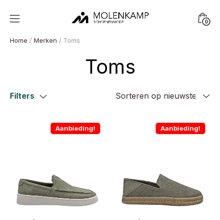
Skip
to
Minica
0
content
Molenkamp
Toggl
Schoenenmode
Home
/
Merken
/ Toms
Toms
Filters
Aanbieding!
Aanbieding!