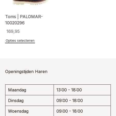
product
de
productpagina
Toms | PALOMAR-
10020296
169,95
Dit
Opties selecteren
product
heeft
meerdere
variaties.
Deze
optie
Openingstijden Haren
kan
gekozen
worden
Maandag
13:00 - 18:00
op
de
Dinsdag
09:00 - 18:00
productpagina
Woensdag
09:00 - 18:00