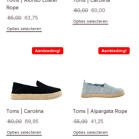
Toms | Alonso Loafer
Toms | Carolina
Rope
Oorspronkelijke
Huidige
80,00
60,00
Oorspronkelijke
Huidige
85,00
63,75
prijs
prijs
Dit
Opties selecteren
prijs
prijs
product
was:
is:
Dit
Opties selecteren
heeft
product
was:
is:
€ 80,00.
€ 60,00.
meerde
heeft
€ 85,00.
€ 63,75.
variaties
meerdere
Aanbieding!
Aanbieding!
Deze
variaties.
optie
Deze
kan
optie
gekoze
kan
worden
gekozen
op
worden
de
op
product
de
productpagina
Toms | Carolina
Toms | Alpargata Rope
Oorspronkelijke
Huidige
Oorspronkelijke
Huidige
80,00
69,95
55,00
41,25
prijs
prijs
prijs
prijs
Dit
Dit
Opties selecteren
Opties selecteren
product
product
was:
is:
was:
is: