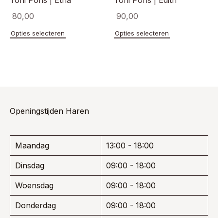
Toni Pons | Etna
Toni Pons | Edith
80,00
90,00
Dit
Dit
Opties selecteren
Opties selecteren
product
product
heeft
heeft
meerdere
meerde
variaties.
variaties
Deze
Deze
optie
optie
kan
kan
gekozen
gekoze
Openingstijden Haren
worden
worden
op
op
de
de
Maandag
13:00 - 18:00
productpagina
product
Dinsdag
09:00 - 18:00
Woensdag
09:00 - 18:00
Donderdag
09:00 - 18:00