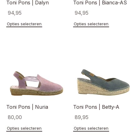
Toni Pons | Dalyn
Toni Pons | Bianca-AS
94,95
94,95
Dit
Dit
Opties selecteren
Opties selecteren
product
product
heeft
heeft
meerdere
meerde
variaties.
variaties
Deze
Deze
optie
optie
kan
kan
gekozen
gekoze
worden
worden
op
op
de
de
productpagina
product
Toni Pons | Nuria
Toni Pons | Betty-A
80,00
89,95
Dit
Dit
Opties selecteren
Opties selecteren
product
product