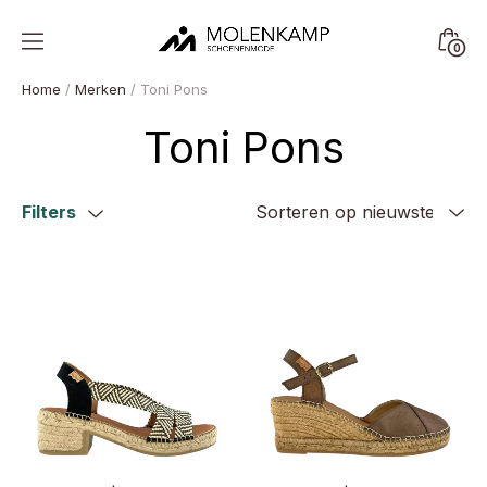
Skip
to
Minica
0
content
Molenkamp
Toggl
Schoenenmode
Home
/
Merken
/ Toni Pons
Toni Pons
Filters