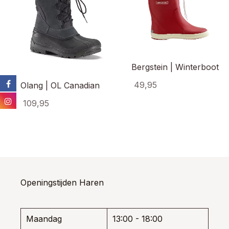
Bergstein | Winterboot
49,95
Olang | OL Canadian
Dit
109,95
prod
Dit
heef
product
meer
heeft
varia
meerdere
Dez
variaties.
opti
Deze
kan
optie
Openingstijden Haren
gek
kan
wor
gekozen
op
worden
de
Maandag
13:00 - 18:00
op
prod