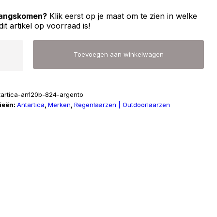
 langskomen?
Klik eerst op je maat om te zien in welke
dit artikel op voorraad is!
ca
Toevoegen aan winkelwagen
tartica-an120b-824-argento
ieën:
Antartica
,
Merken
,
Regenlaarzen | Outdoorlaarzen