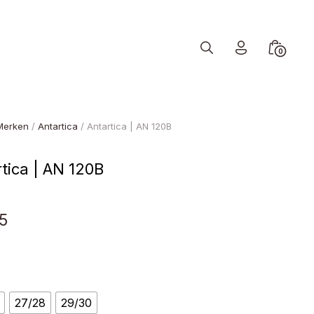
Search
Minicart
0
Toggle
Toggle
Merken
/
Antartica
/ Antartica | AN 120B
tica | AN 120B
5
27/28
29/30