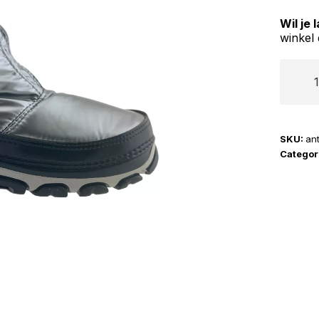
Wil je
winkel 
Antarti
|
AN
120B
SKU:
an
aantal
Categor