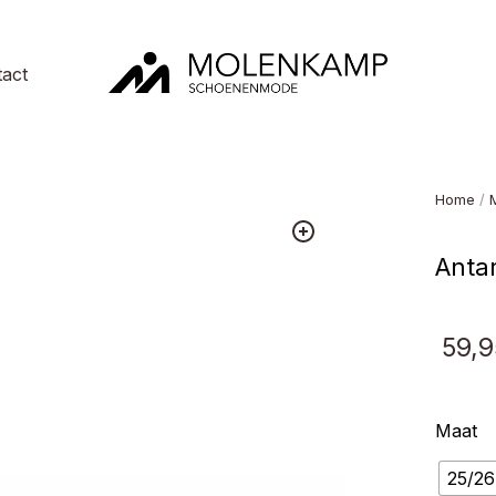
act
Molenkamp
Schoenenmode
Home
/
Antar
59,9
Maat
25/26