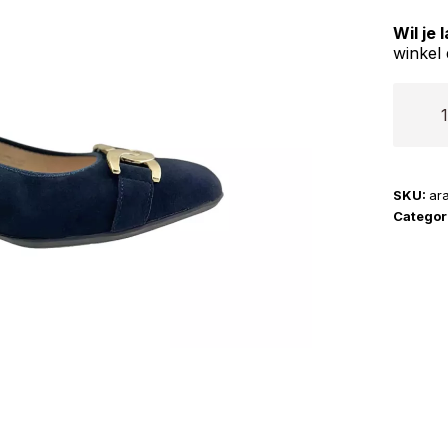
Wil je
winkel 
Ara
|
121180
aantal
SKU:
ar
Categor