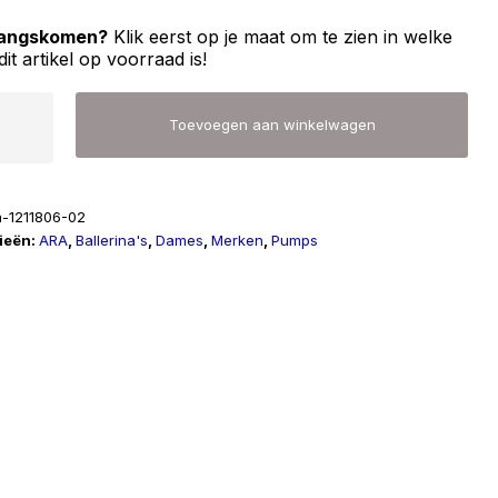
 langskomen?
Klik eerst op je maat om te zien in welke
dit artikel op voorraad is!
Toevoegen aan winkelwagen
6
a-1211806-02
ieën:
ARA
,
Ballerina's
,
Dames
,
Merken
,
Pumps