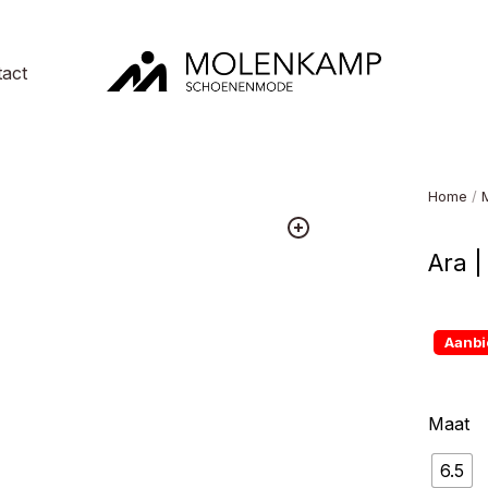
act
Molenkamp
Schoenenmode
Home
/
Ara |
Aanbi
Maat
6.5