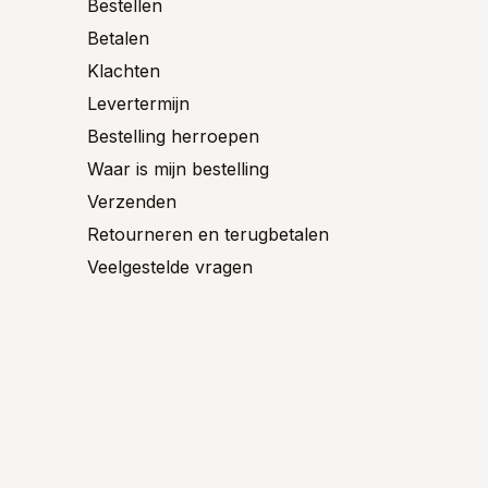
worden
Bestellen
de
op
ctpagina
Betalen
product
de
productpagina
Klachten
Levertermijn
Bestelling herroepen
Waar is mijn bestelling
Verzenden
Retourneren en terugbetalen
Veelgestelde vragen