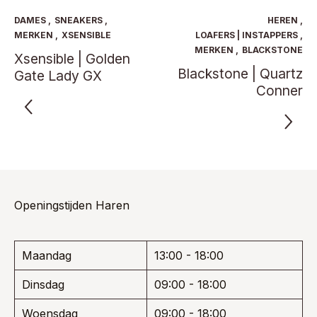
optie
Deze
kan
optie
DAMES
,
SNEAKERS
,
HEREN
,
gekoze
kan
MERKEN
,
XSENSIBLE
LOAFERS | INSTAPPERS
,
worden
gekozen
MERKEN
,
BLACKSTONE
Xsensible | Golden
op
worden
Blackstone | Quartz
de
Gate Lady GX
op
product
de
Conner
productpagina
Openingstijden Haren
Maandag
13:00 - 18:00
Dinsdag
09:00 - 18:00
Woensdag
09:00 - 18:00