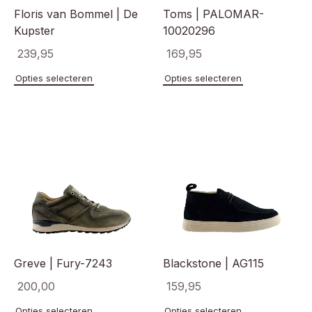
Floris van Bommel | De
Toms | PALOMAR-
Kupster
10020296
239,95
169,95
Dit
Dit
Opties selecteren
Opties selecteren
product
product
heeft
heeft
meerdere
meerde
variaties.
variaties
Deze
Deze
optie
optie
kan
kan
gekozen
gekoze
worden
worden
op
op
de
de
productpagina
product
Greve | Fury-7243
Blackstone | AG115
200,00
159,95
Dit
Dit
Opties selecteren
Opties selecteren