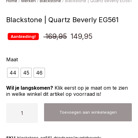
Home
/
Merken
/
Blackstone
/ Blackstone | Quartz Beverly EG561
Blackstone | Quartz Beverly EG561
Oorspronkelijke
Huidige
169,95
149,95
Aanbieding!
prijs
prijs
Maat
was:
is:
44
45
46
€ 169,95.
€ 149,95.
Wil je langskomen?
Klik eerst op je maat om te zien
in welke winkel dit artikel op voorraad is!
Blackstone
Toevoegen aan winkelwagen
|
Quartz
Beverly
SKU:
blackstone-eg561-driedsage/quartzbeverly