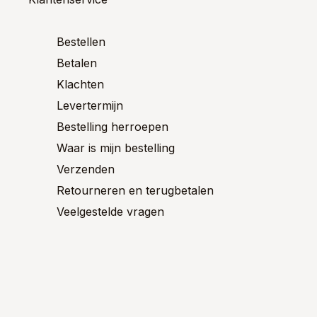
en
gekozen
gekoze
n
worden
worden
op
op
Bestellen
de
de
ctpagina
Betalen
productpagina
product
Klachten
Levertermijn
Bestelling herroepen
Waar is mijn bestelling
Verzenden
Retourneren en terugbetalen
Veelgestelde vragen