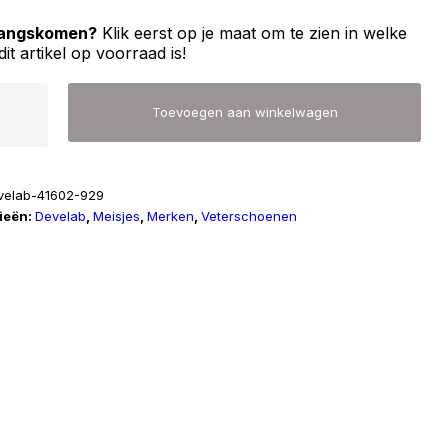
 langskomen?
Klik eerst op je maat om te zien in welke
dit artikel op voorraad is!
b
Toevoegen aan winkelwagen
velab-41602-929
ieën:
Develab
,
Meisjes
,
Merken
,
Veterschoenen