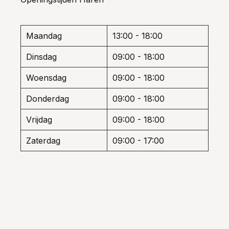
gekozen
kan
worden
gek
op
wor
de
Maandag
13:00 - 18:00
op
productpagina
de
Dinsdag
09:00 - 18:00
prod
Woensdag
09:00 - 18:00
Donderdag
09:00 - 18:00
Vrijdag
09:00 - 18:00
Zaterdag
09:00 - 17:00