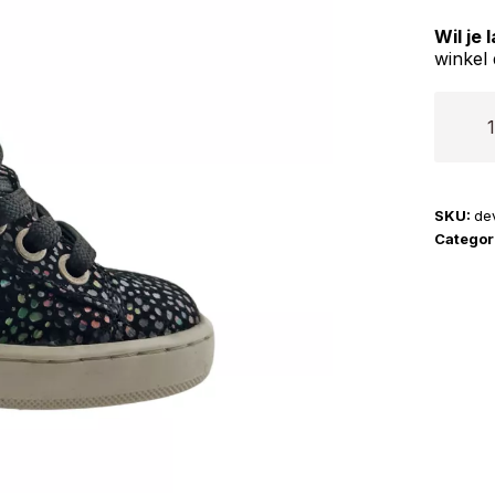
Wil je
winkel 
Devela
|
41602
aantal
SKU:
de
Categor