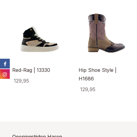
Red-Rag | 13330
Hip Shoe Style |
H1686
129,95
129,95
Dit
product
Dit
heeft
prod
meerdere
heef
variaties.
meer
Deze
varia
optie
Dez
kan
opti
Openingstijden Haren