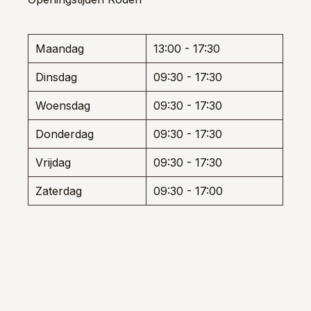
gekozen
gekoz
worden
worde
ozen
op
op
den
de
de
Maandag
13:00 - 17:30
productpagina
produ
Dinsdag
09:30 - 17:30
uctpagina
Woensdag
09:30 - 17:30
Donderdag
09:30 - 17:30
Vrijdag
09:30 - 17:30
Zaterdag
09:30 - 17:00