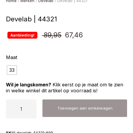
Home
/
Merken
/
Develab
/ Develab | 44321
Develab | 44321
Oorspronkelijke
Huidige
89,95
67,46
Aanbieding!
prijs
prijs
Maat
was:
is:
33
€ 89,95.
€ 67,46.
Wil je langskomen?
Klik eerst op je maat om te zien
in welke winkel dit artikel op voorraad is!
Develab
Toevoegen aan winkelwagen
|
44321
aantal
SKU:
develab-44321-699