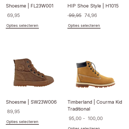
Shoesme | FL23W001
HIP Shoe Style | H1015
Oorspronkelijke
Huidige
69,95
99,95
74,96
prijs
prijs
Dit
Dit
Opties selecteren
Opties selecteren
product
product
was:
is:
heeft
heeft
€ 99,95.
€ 74,96.
meerdere
meerde
variaties.
variaties
Deze
Deze
optie
optie
kan
kan
gekozen
gekoze
worden
worden
op
op
de
de
productpagina
product
Shoesme | SW23W006
Timberland | Courma Kid
Traditional
89,95
Prijsklasse:
95,00
-
100,00
Dit
Opties selecteren
€ 95,00
product
Dit
Opties selecteren