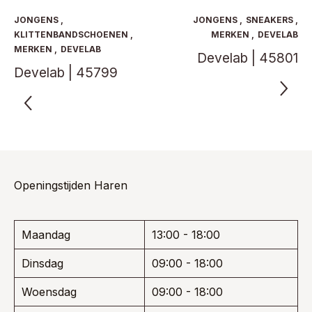
optie
Deze
kan
optie
JONGENS
,
JONGENS
,
SNEAKERS
,
gekozen
kan
KLITTENBANDSCHOENEN
,
MERKEN
,
DEVELAB
worden
gekoze
MERKEN
,
DEVELAB
Develab | 45801
op
worden
Develab | 45799
de
op
productpagina
de
product
Openingstijden Haren
Maandag
13:00 - 18:00
Dinsdag
09:00 - 18:00
Woensdag
09:00 - 18:00