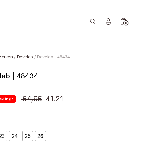
Search
Minicart
0
Toggle
Toggle
Merken
/
Develab
/ Develab | 48434
lab | 48434
Oorspronkelijke
Huidige
54,95
41,21
eding!
prijs
prijs
was:
is:
23
24
25
26
€ 54,95.
€ 41,21.