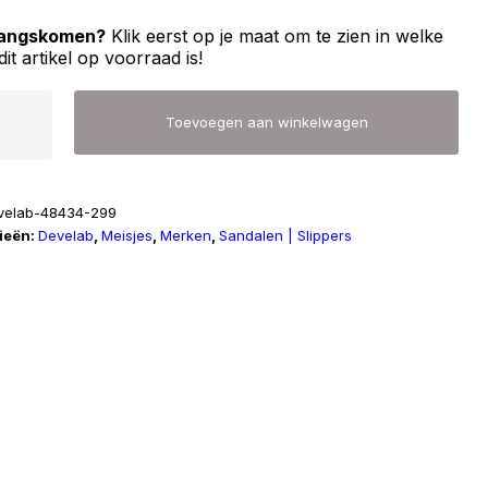
 langskomen?
Klik eerst op je maat om te zien in welke
dit artikel op voorraad is!
b
Toevoegen aan winkelwagen
velab-48434-299
ieën:
Develab
,
Meisjes
,
Merken
,
Sandalen | Slippers