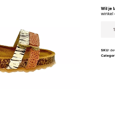
Wil je
winkel 
Devela
|
48434
aantal
SKU:
de
Categor