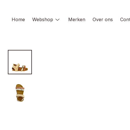
Skip
to
content
Home
Webshop
Merken
Over ons
Cont