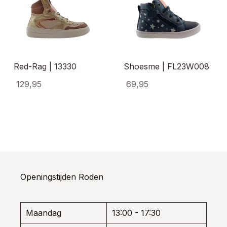
Red-Rag | 13330
Shoesme | FL23W008
129,95
69,95
Dit
Dit
uct
product
produ
t
heeft
heeft
dere
meerdere
meerd
ties.
variaties.
variati
e
Deze
Deze
e
optie
optie
kan
kan
Openingstijden Roden
ozen
gekozen
gekoz
den
worden
worde
op
op
de
de
Maandag
13:00 - 17:30
uctpagina
productpagina
produ