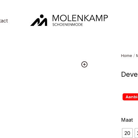
act
Molenkamp
Schoenenmode
Home
/
Deve
Aanbi
Maat
20