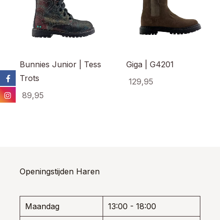
Bunnies Junior | Tess
Giga | G4201
Trots
129,95
89,95
Dit
prod
Dit
heef
product
meer
heeft
varia
meerdere
Dez
variaties.
opti
Deze
kan
optie
Openingstijden Haren
gek
kan
wor
gekozen
op
worden
de
Maandag
13:00 - 18:00
op
prod
de