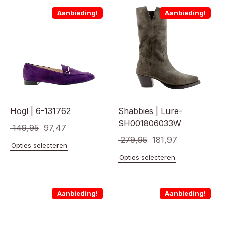
Aanbieding!
Aanbieding!
Hogl | 6-131762
Shabbies | Lure-
SH001806033W
Oorspronkelijke
Huidige
149,95
97,47
Oorspronkelijke
Huidige
279,95
181,97
prijs
prijs
Dit
Opties selecteren
prijs
prijs
product
was:
is:
Dit
Opties selecteren
heeft
product
was:
is:
€ 149,95.
€ 97,47.
meerdere
heeft
€ 279,95.
€ 181,97.
variaties.
meerde
Aanbieding!
Aanbieding!
Deze
variaties
optie
Deze
kan
optie
gekozen