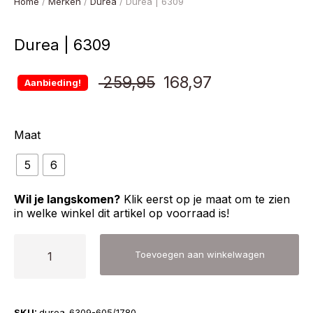
Home
/
Merken
/
Durea
/ Durea | 6309
Durea | 6309
Oorspronkelijke
Huidige
259,95
168,97
Aanbieding!
prijs
prijs
Maat
was:
is:
5
6
€ 259,95.
€ 168,97.
Wil je langskomen?
Klik eerst op je maat om te zien
in welke winkel dit artikel op voorraad is!
Durea
Toevoegen aan winkelwagen
|
6309
aantal
SKU:
durea-6309-605/1780