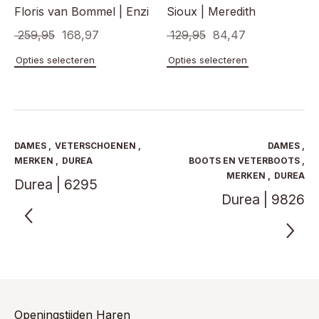
Floris van Bommel | Enzi
Sioux | Meredith
Oorspronkelijke
Huidige
Oorspronkelijke
Huidige
259,95
168,97
129,95
84,47
prijs
prijs
prijs
prijs
Dit
Dit
Opties selecteren
Opties selecteren
product
product
was:
is:
was:
is:
heeft
heeft
€ 259,95.
€ 168,97.
€ 129,95.
€ 84,47.
meerdere
meerde
variaties.
variaties
Deze
Deze
optie
optie
DAMES
,
VETERSCHOENEN
,
DAMES
,
kan
kan
MERKEN
,
DUREA
BOOTS EN VETERBOOTS
,
gekozen
gekoze
MERKEN
,
DUREA
Durea | 6295
worden
worden
Durea | 9826
op
op
de
de
productpagina
product
Openingstijden Haren