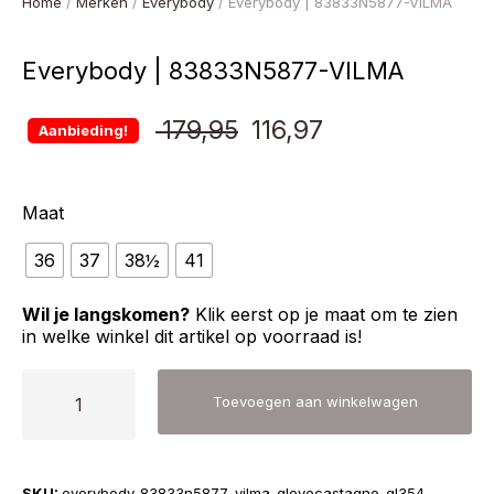
Home
/
Merken
/
Everybody
/ Everybody | 83833N5877-VILMA
Everybody | 83833N5877-VILMA
Oorspronkelijke
Huidige
179,95
116,97
Aanbieding!
prijs
prijs
Maat
was:
is:
36
37
38½
41
€ 179,95.
€ 116,97.
Wil je langskomen?
Klik eerst op je maat om te zien
in welke winkel dit artikel op voorraad is!
Everybody
Toevoegen aan winkelwagen
|
83833N5877-
VILMA
SKU:
everybody-83833n5877-vilma-glovecastagno-gl354