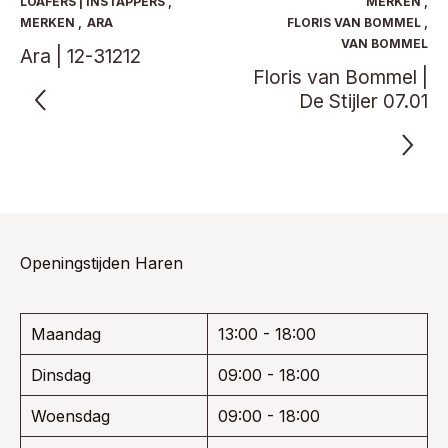
LOAFERS | INSTAPPERS
,
MERKEN
,
gekozen
gekoze
MERKEN
,
ARA
FLORIS VAN BOMMEL
,
worden
worden
VAN BOMMEL
Ara | 12-31212
op
op
Floris van Bommel |
de
de
productpagina
product
De Stijler 07.01
Openingstijden Haren
Maandag
13:00 - 18:00
Dinsdag
09:00 - 18:00
Woensdag
09:00 - 18:00