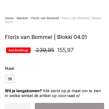
Home
/
Merken
/
Floris van Bommel
/ Floris van Bommel | Blokki
04.01
Floris van Bommel | Blokki 04.01
Oorspronkelijke
Huidige
239,95
155,97
Aanbieding!
prijs
prijs
Maat
was:
is:
38
€ 239,95.
€ 155,97.
Wil je langskomen?
Klik eerst op je maat om te zien
in welke winkel dit artikel op voorraad is!
Floris