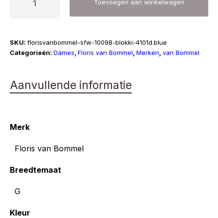
Toevoegen aan winkelwagen
van
Bommel
|
SKU:
florisvanbommel-sfw-10098-blokki-4101d.blue
Blokki
Categorieën:
Dames
,
Floris van Bommel
,
Merken
,
van Bommel
04.01
aantal
Aanvullende informatie
Merk
Floris van Bommel
Breedtemaat
G
Kleur