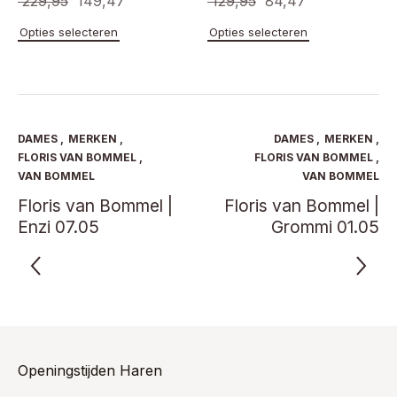
Oorspronkelijke
Huidige
Oorspronkelijke
Huidige
229,95
149,47
129,95
84,47
prijs
prijs
prijs
prijs
Dit
Dit
Opties selecteren
Opties selecteren
product
product
was:
is:
was:
is:
heeft
heeft
€ 229,95.
€ 149,47.
€ 129,95.
€ 84,47.
meerdere
meerde
variaties.
variaties
Deze
Deze
optie
optie
DAMES
,
MERKEN
,
DAMES
,
MERKEN
,
kan
kan
FLORIS VAN BOMMEL
,
FLORIS VAN BOMMEL
,
gekozen
gekoze
VAN BOMMEL
VAN BOMMEL
worden
worden
Floris van Bommel |
Floris van Bommel |
op
op
Enzi 07.05
de
Grommi 01.05
de
productpagina
product
Openingstijden Haren