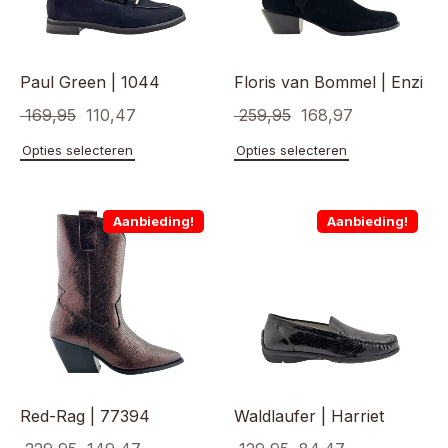
op
op
de
de
productpagina
product
Paul Green | 1044
Floris van Bommel | Enzi
Oorspronkelijke
Huidige
Oorspronkelijke
Huidige
169,95
110,47
259,95
168,97
prijs
prijs
prijs
prijs
Dit
Dit
Opties selecteren
Opties selecteren
product
product
was:
is:
was:
is:
heeft
heeft
€ 169,95.
€ 110,47.
€ 259,95.
€ 168,97.
meerdere
meerde
Aanbieding!
Aanbieding!
variaties.
variaties
Deze
Deze
optie
optie
kan
kan
gekozen
gekoze
worden
worden
op
op
de
de
productpagina
product
Red-Rag | 77394
Waldlaufer | Harriet