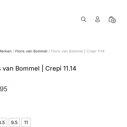
Search
Minicart
0
Toggle
Toggle
Merken
/
Floris van Bommel
/ Floris van Bommel | Crepi 11.14
s van Bommel | Crepi 11.14
95
8.5
9.5
11