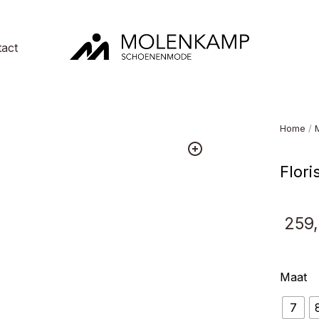
act
Molenkamp
Schoenenmode
Home
/
Flori
259,
Maat
7