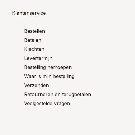
es.
variaties.
variaties
Deze
Deze
optie
optie
Klantenservice
kan
kan
en
gekozen
gekoze
n
worden
worden
Bestellen
op
op
Betalen
de
de
ctpagina
productpagina
product
Klachten
Levertermijn
Bestelling herroepen
Waar is mijn bestelling
Verzenden
Retourneren en terugbetalen
Veelgestelde vragen