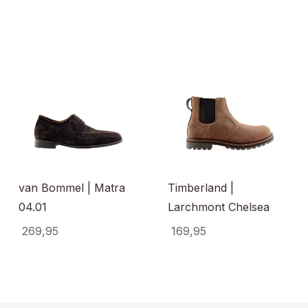
van Bommel | Matra
Timberland |
04.01
Larchmont Chelsea
269,95
169,95
uct
Dit
Dit
t
product
produ
dere
heeft
heeft
ties.
meerdere
meerd
e