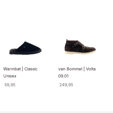
Warmbat | Classic
van Bommel | Volta
Unisex
09.01
59,95
249,95
Dit
Dit
ct
product
product
heeft
heeft
ere
meerdere
meerde