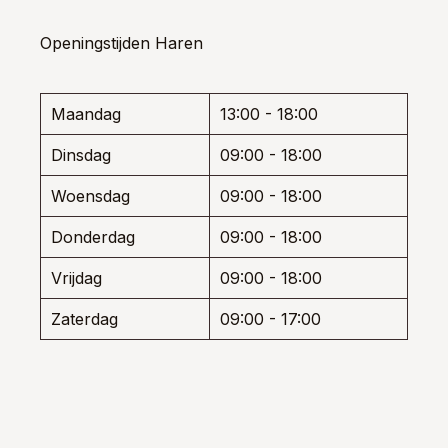
variaties.
opti
Deze
kan
optie
Openingstijden Haren
gek
kan
wor
gekozen
op
worden
de
Maandag
13:00 - 18:00
op
prod
de
Dinsdag
09:00 - 18:00
productpagina
Woensdag
09:00 - 18:00
Donderdag
09:00 - 18:00
Vrijdag
09:00 - 18:00
Zaterdag
09:00 - 17:00