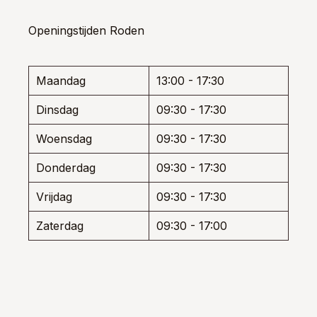
variaties.
variati
e
Deze
Deze
optie
optie
Openingstijden Roden
ozen
kan
kan
den
gekozen
gekoz
worden
worde
Maandag
13:00 - 17:30
op
op
uctpagina
de
de
Dinsdag
09:30 - 17:30
productpagina
produ
Woensdag
09:30 - 17:30
Donderdag
09:30 - 17:30
Vrijdag
09:30 - 17:30
Zaterdag
09:30 - 17:00