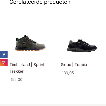
Gerelateerde producten
Timberland | Sprint
Sioux | Turibio
Trekker
139,95
155,00
Dit
prod
Dit
heef
product
meer
heeft
varia
meerdere
Dez