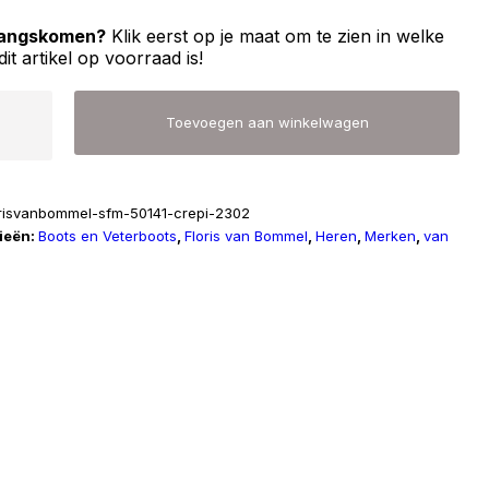
 langskomen?
Klik eerst op je maat om te zien in welke
dit artikel op voorraad is!
Toevoegen aan winkelwagen
l
orisvanbommel-sfm-50141-crepi-2302
ieën:
Boots en Veterboots
,
Floris van Bommel
,
Heren
,
Merken
,
van