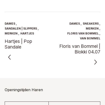
was:
is:
was:
is:
heeft
heeft
€ 139,95.
€ 90,97.
€ 199,95.
€ 129,97.
meerdere
meerde
variaties.
variaties
Deze
Deze
optie
optie
DAMES
,
DAMES
,
SNEAKERS
,
kan
kan
SANDALEN | SLIPPERS
,
MERKEN
,
gekozen
gekoze
MERKEN
,
HARTJES
FLORIS VAN BOMMEL
,
worden
worden
VAN BOMMEL
Hartjes | Pop
op
op
Floris van Bommel |
Sandale
de
de
productpagina
product
Blokki 04.07
Openingstijden Haren