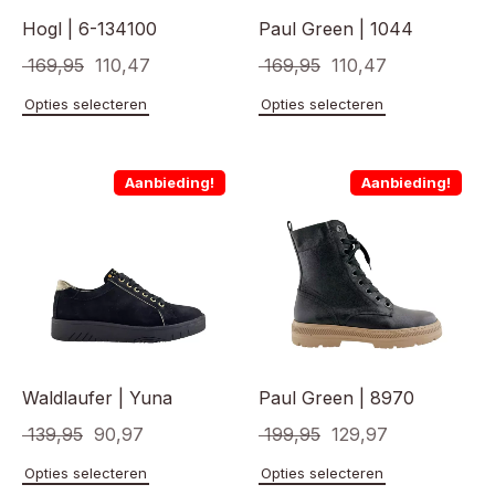
Hogl | 6-134100
Paul Green | 1044
Oorspronkelijke
Huidige
Oorspronkelijke
Huidige
169,95
110,47
169,95
110,47
prijs
prijs
prijs
prijs
Dit
Dit
Opties selecteren
Opties selecteren
product
product
was:
is:
was:
is:
heeft
heeft
€ 169,95.
€ 110,47.
€ 169,95.
€ 110,47.
meerdere
meerde
Aanbieding!
Aanbieding!
variaties.
variaties
Deze
Deze
optie
optie
kan
kan
gekozen
gekoze
worden
worden
op
op
de
de
productpagina
product
Waldlaufer | Yuna
Paul Green | 8970
Oorspronkelijke
Huidige
Oorspronkelijke
Huidige
139,95
90,97
199,95
129,97
prijs
prijs
prijs
prijs
Dit
Dit
Opties selecteren
Opties selecteren
product
product