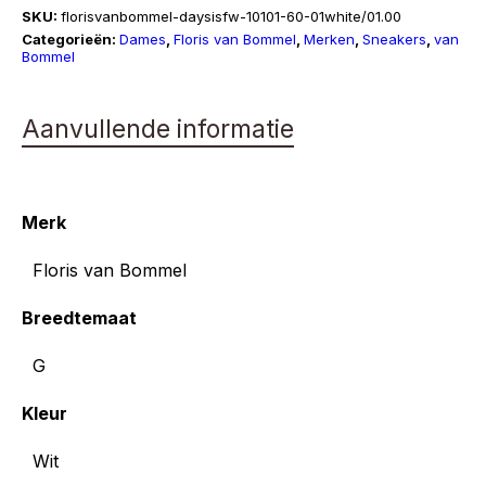
|
SKU:
florisvanbommel-daysisfw-10101-60-01white/01.00
Daysi
Categorieën:
Dames
,
Floris van Bommel
,
Merken
,
Sneakers
,
van
Bommel
01.00
aantal
Aanvullende informatie
Merk
Floris van Bommel
Breedtemaat
G
Kleur
Wit