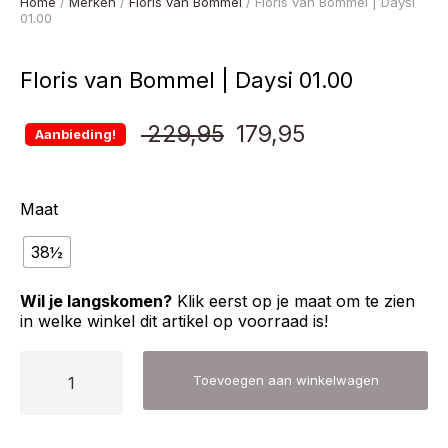
Home
/
Merken
/
Floris van Bommel
/ Floris van Bommel | Daysi
01.00
Floris van Bommel | Daysi 01.00
Oorspronkelijke
Huidige
229,95
179,95
Aanbieding!
prijs
prijs
Maat
was:
is:
38½
€ 229,95.
€ 179,95.
Wil je langskomen?
Klik eerst op je maat om te zien
in welke winkel dit artikel op voorraad is!
Floris
Toevoegen aan winkelwagen
van
Bommel