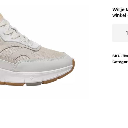
Wil je
winkel 
Floris
van
Bomme
|
SKU:
fl
Daysi
Categor
06.02
aantal