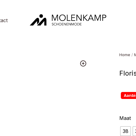
act
Molenkamp
Schoenenmode
Home
/
Flori
Aanbi
Maat
38