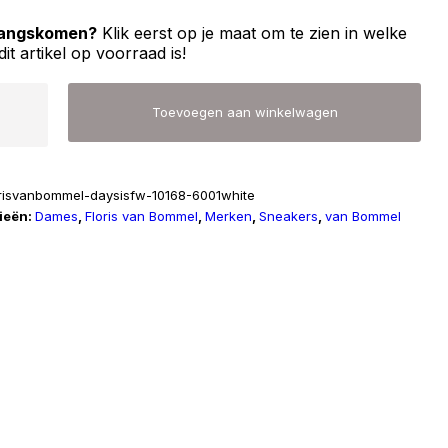
 langskomen?
Klik eerst op je maat om te zien in welke
dit artikel op voorraad is!
Toevoegen aan winkelwagen
l
orisvanbommel-daysisfw-10168-6001white
ieën:
Dames
,
Floris van Bommel
,
Merken
,
Sneakers
,
van Bommel