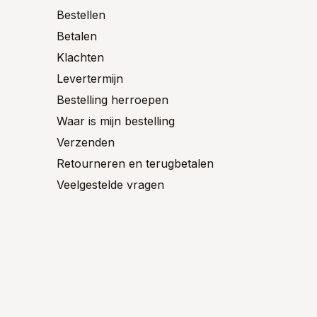
n
worden
worden
Bestellen
op
op
Betalen
de
de
ctpagina
productpagina
product
Klachten
Levertermijn
Bestelling herroepen
Waar is mijn bestelling
Verzenden
Retourneren en terugbetalen
Veelgestelde vragen