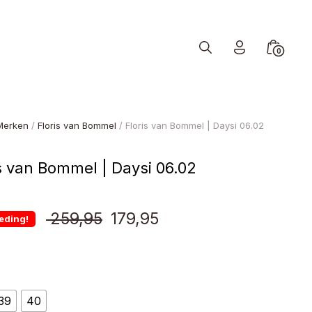
Search
Minicart
0
Toggle
Toggle
Merken
/
Floris van Bommel
/ Floris van Bommel | Daysi 06.02
s van Bommel | Daysi 06.02
Oorspronkelijke
Huidige
259,95
179,95
eding!
prijs
prijs
was:
is:
39
40
€ 259,95.
€ 179,95.