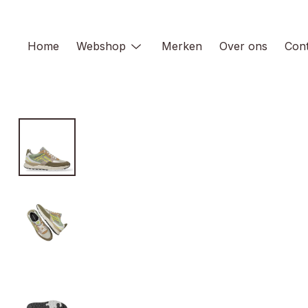
Skip
to
content
Home
Webshop
Merken
Over ons
Cont