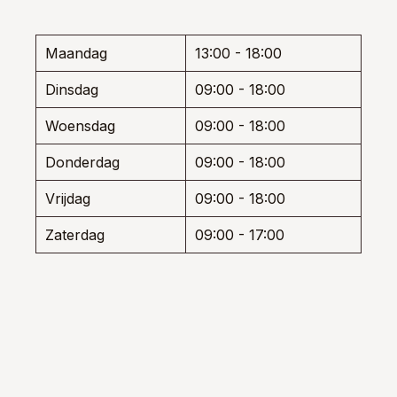
kan
worden
gek
op
wor
de
Maandag
13:00 - 18:00
op
productpagina
de
Dinsdag
09:00 - 18:00
prod
Woensdag
09:00 - 18:00
Donderdag
09:00 - 18:00
Vrijdag
09:00 - 18:00
Zaterdag
09:00 - 17:00