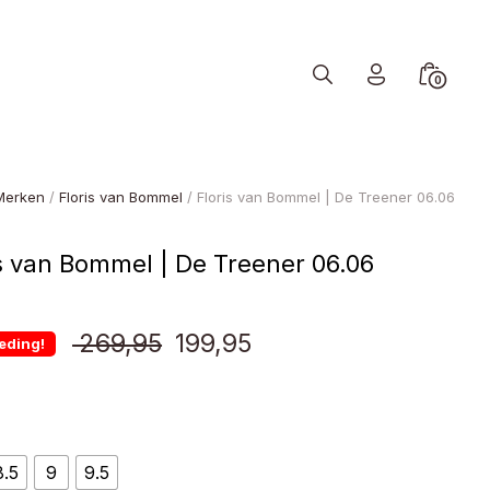
Search
Minicart
0
Toggle
Toggle
Merken
/
Floris van Bommel
/ Floris van Bommel | De Treener 06.06
is van Bommel | De Treener 06.06
Oorspronkelijke
Huidige
269,95
199,95
eding!
prijs
prijs
was:
is:
8.5
9
9.5
€ 269,95.
€ 199,95.