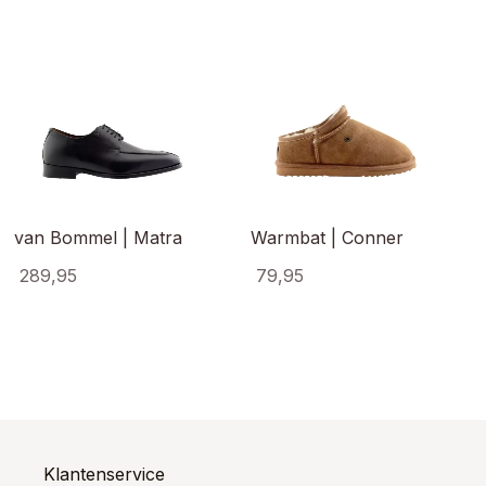
van Bommel | Matra
Warmbat | Conner
289,95
79,95
Dit
Dit
ct
product
product
heeft
heeft
ere
meerdere
meerde
es.
variaties.
variaties
Deze
Deze
optie
optie
kan
kan
Klantenservice
en
gekozen
gekoze