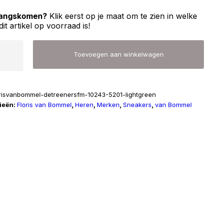
 langskomen?
Klik eerst op je maat om te zien in welke
dit artikel op voorraad is!
Toevoegen aan winkelwagen
l
orisvanbommel-detreenersfm-10243-5201-lightgreen
ieën:
Floris van Bommel
,
Heren
,
Merken
,
Sneakers
,
van Bommel
r