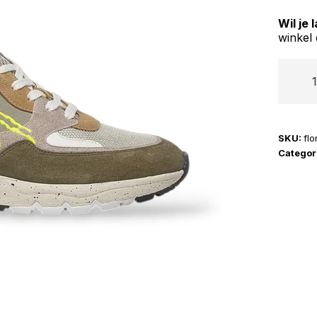
Wil je
winkel 
Floris
van
Bomme
|
SKU:
fl
De
Categor
Treene
06.06
aantal