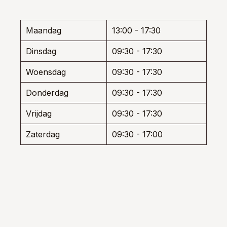
worden
worde
ozen
op
op
den
de
de
Maandag
13:00 - 17:30
productpagina
produ
Dinsdag
09:30 - 17:30
uctpagina
Woensdag
09:30 - 17:30
Donderdag
09:30 - 17:30
Vrijdag
09:30 - 17:30
Zaterdag
09:30 - 17:00