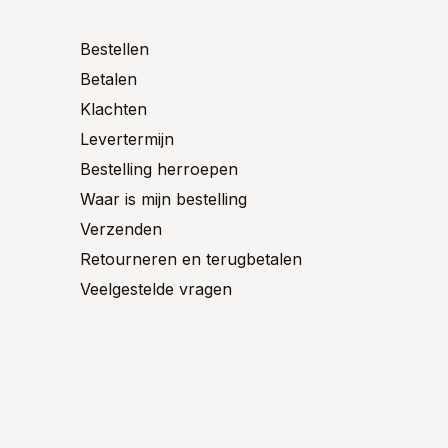
n
worden
worden
op
op
Bestellen
de
de
ctpagina
Betalen
productpagina
product
Klachten
Levertermijn
Bestelling herroepen
Waar is mijn bestelling
Verzenden
Retourneren en terugbetalen
Veelgestelde vragen