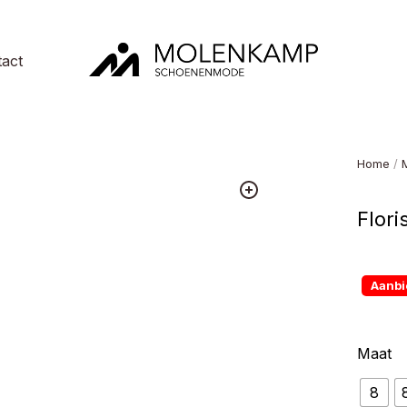
act
Molenkamp
Schoenenmode
Home
/
Flor
Aanbi
Maat
8