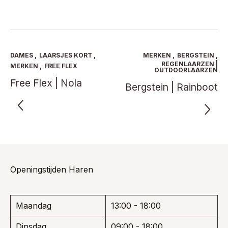
product
product
was:
is:
was:
is:
heeft
heeft
€ 169,95.
€ 110,47.
€ 209,95.
€ 136,47.
meerdere
meerde
variaties.
variaties
Deze
Deze
optie
optie
DAMES
,
LAARSJES KORT
,
MERKEN
,
BERGSTEIN
,
kan
kan
REGENLAARZEN |
MERKEN
,
FREE FLEX
OUTDOORLAARZEN
gekozen
gekoze
Free Flex | Nola
worden
worden
Bergstein | Rainboot
op
op
de
de
productpagina
product
Openingstijden Haren
Maandag
13:00 - 18:00
Dinsdag
09:00 - 18:00