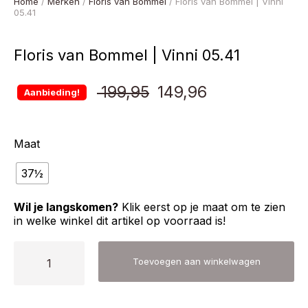
Home
/
Merken
/
Floris van Bommel
/ Floris van Bommel | Vinni
05.41
Floris van Bommel | Vinni 05.41
Oorspronkelijke
Huidige
199,95
149,96
Aanbieding!
prijs
prijs
Maat
was:
is:
37½
€ 199,95.
€ 149,96.
Wil je langskomen?
Klik eerst op je maat om te zien
in welke winkel dit artikel op voorraad is!
Floris
Toevoegen aan winkelwagen
van
Bommel