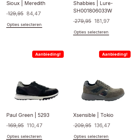
Sioux | Meredith
Shabbies | Lure-
SH001806033W
Oorspronkelijke
Huidige
129,95
84,47
Oorspronkelijke
Huidige
279,95
181,97
prijs
prijs
Dit
Opties selecteren
prijs
prijs
product
was:
is:
Dit
Opties selecteren
heeft
product
was:
is:
€ 129,95.
€ 84,47.
meerdere
heeft
€ 279,95.
€ 181,97.
variaties.
meerde
Aanbieding!
Aanbieding!
Deze
variaties
optie
Deze
kan
optie
gekozen
kan
worden
gekoze
op
worden
de
op
productpagina
de
product
Paul Green | 5293
Xsensible | Tokio
Oorspronkelijke
Huidige
Oorspronkelijke
Huidige
169,95
110,47
209,95
136,47
prijs
prijs
prijs
prijs
Dit
Dit
Opties selecteren
Opties selecteren