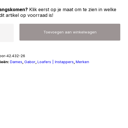
 langskomen?
Klik eerst op je maat om te zien in welke
dit artikel op voorraad is!
Toevoegen aan winkelwagen
bor-42.432-26
ieën:
Dames
,
Gabor
,
Loafers | Instappers
,
Merken