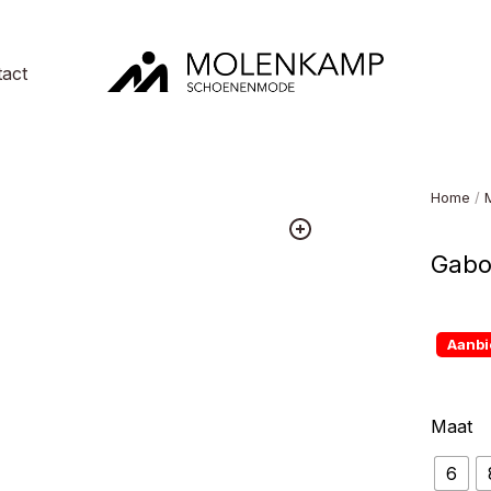
act
Molenkamp
Schoenenmode
Home
/
Gabo
Aanbi
Maat
6