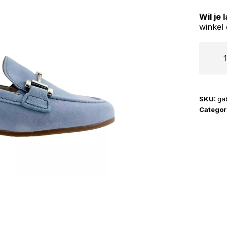
Wil je
winkel 
Gabor
|
42.432
aantal
SKU:
ga
Categor