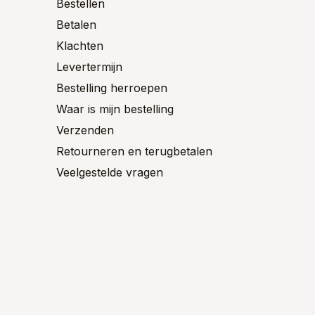
Bestellen
de
de
ctpagina
Betalen
productpagina
product
Klachten
Levertermijn
Bestelling herroepen
Waar is mijn bestelling
Verzenden
Retourneren en terugbetalen
Veelgestelde vragen