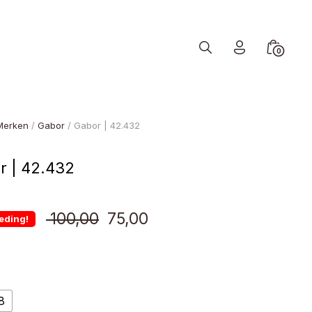
Search
Minicart
0
Toggle
Toggle
Merken
/
Gabor
/ Gabor | 42.432
r | 42.432
Oorspronkelijke
Huidige
100,00
75,00
eding!
prijs
prijs
was:
is:
8
€ 100,00.
€ 75,00.