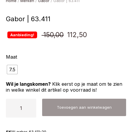
Home
/
Merken
/
Gabor
/ Gabor | 63.411
Gabor | 63.411
Oorspronkelijke
Huidige
150,00
112,50
Aanbieding!
prijs
prijs
Maat
was:
is:
7.5
€ 150,00.
€ 112,50.
Wil je langskomen?
Klik eerst op je maat om te zien
in welke winkel dit artikel op voorraad is!
Gabor
Toevoegen aan winkelwagen
|
63.411
aantal
SKU:
gabor-63.411-20