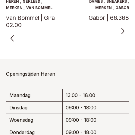
optie
HEREN
,
GEKLEED
,
DAMES
,
SNEAKERS
,
gekoze
kan
MERKEN
,
VAN BOMMEL
MERKEN
,
GABOR
worden
gekozen
van Bommel | Gira
Gabor | 66.368
op
worden
de
02.00
op
product
de
productpagina
Openingstijden Haren
Maandag
13:00 - 18:00
Dinsdag
09:00 - 18:00
Woensdag
09:00 - 18:00
Donderdag
09:00 - 18:00