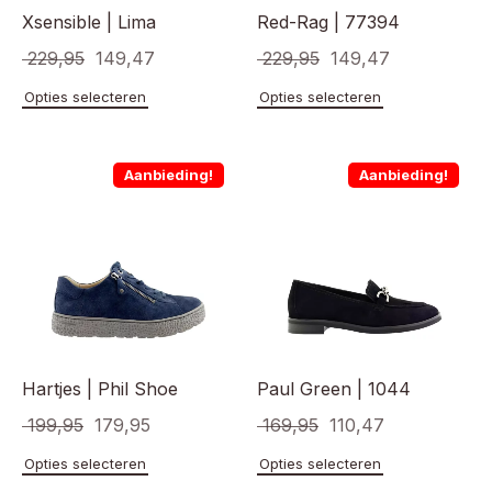
Xsensible | Lima
Red-Rag | 77394
Oorspronkelijke
Huidige
Oorspronkelijke
Huidige
229,95
149,47
229,95
149,47
prijs
prijs
prijs
prijs
Dit
Dit
Opties selecteren
Opties selecteren
product
product
was:
is:
was:
is:
heeft
heeft
€ 229,95.
€ 149,47.
€ 229,95.
€ 149,47.
meerdere
meerde
Aanbieding!
Aanbieding!
variaties.
variaties
Deze
Deze
optie
optie
kan
kan
gekozen
gekoze
worden
worden
op
op
de
de
productpagina
product
Hartjes | Phil Shoe
Paul Green | 1044
Oorspronkelijke
Huidige
Oorspronkelijke
Huidige
199,95
179,95
169,95
110,47
prijs
prijs
prijs
prijs
Dit
Dit
Opties selecteren
Opties selecteren
product
product
was:
is:
was:
is: