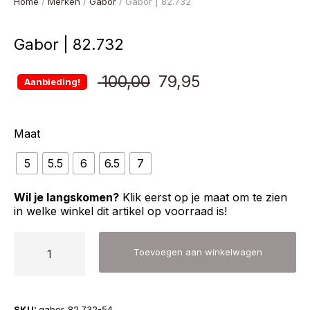
Home
/
Merken
/
Gabor
/ Gabor | 82.732
Gabor | 82.732
Oorspronkelijke
Huidige
100,00
79,95
Aanbieding!
prijs
prijs
Maat
was:
is:
5
5.5
6
6.5
7
€ 100,00.
€ 79,95.
Wil je langskomen?
Klik eerst op je maat om te zien
in welke winkel dit artikel op voorraad is!
Gabor
Toevoegen aan winkelwagen
|
82.732
aantal
SKU:
gabor-82.732-54