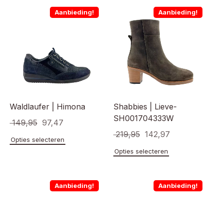
Aanbieding!
Aanbieding!
Waldlaufer | Himona
Shabbies | Lieve-
SH001704333W
Oorspronkelijke
Huidige
149,95
97,47
Oorspronkelijke
Huidige
219,95
142,97
prijs
prijs
Dit
Opties selecteren
prijs
prijs
product
was:
is:
Dit
Opties selecteren
heeft
product
was:
is:
€ 149,95.
€ 97,47.
meerdere
heeft
€ 219,95.
€ 142,97.
variaties.
meerde
Aanbieding!
Aanbieding!
Deze
variaties
optie
Deze
kan
optie
gekozen