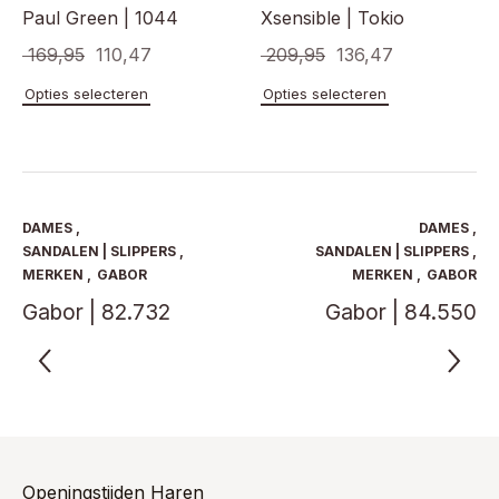
Paul Green | 1044
Xsensible | Tokio
Oorspronkelijke
Huidige
Oorspronkelijke
Huidige
169,95
110,47
209,95
136,47
prijs
prijs
prijs
prijs
Dit
Dit
Opties selecteren
Opties selecteren
product
product
was:
is:
was:
is:
heeft
heeft
€ 169,95.
€ 110,47.
€ 209,95.
€ 136,47.
meerdere
meerde
variaties.
variaties
Deze
Deze
optie
optie
DAMES
,
DAMES
,
kan
kan
SANDALEN | SLIPPERS
,
SANDALEN | SLIPPERS
,
gekozen
gekoze
MERKEN
,
GABOR
MERKEN
,
GABOR
worden
worden
Gabor | 82.732
Gabor | 84.550
op
op
de
de
productpagina
product
Openingstijden Haren