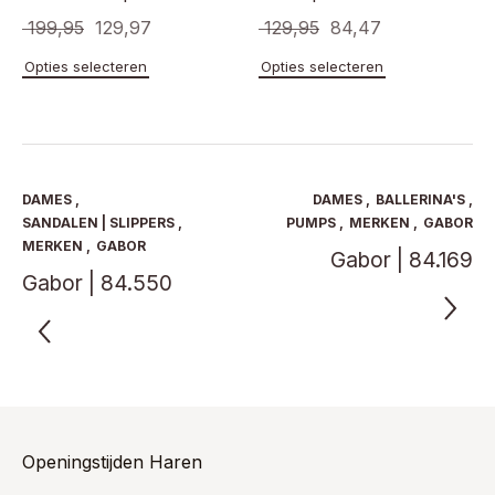
Oorspronkelijke
Huidige
Oorspronkelijke
Huidige
199,95
129,97
129,95
84,47
prijs
prijs
prijs
prijs
Dit
Dit
Opties selecteren
Opties selecteren
product
product
was:
is:
was:
is:
heeft
heeft
€ 199,95.
€ 129,97.
€ 129,95.
€ 84,47.
meerdere
meerde
variaties.
variaties
Deze
Deze
optie
optie
DAMES
,
DAMES
,
BALLERINA'S
,
kan
kan
SANDALEN | SLIPPERS
,
PUMPS
,
MERKEN
,
GABOR
gekozen
gekoze
MERKEN
,
GABOR
Gabor | 84.169
worden
worden
Gabor | 84.550
op
op
de
de
productpagina
product
Openingstijden Haren