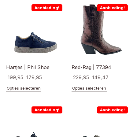
Aanbieding!
Aanbieding!
Hartjes | Phil Shoe
Red-Rag | 77394
Oorspronkelijke
Huidige
Oorspronkelijke
Huidige
199,95
179,95
229,95
149,47
prijs
prijs
prijs
prijs
Dit
Dit
Opties selecteren
Opties selecteren
product
product
was:
is:
was:
is:
heeft
heeft
€ 199,95.
€ 179,95.
€ 229,95.
€ 149,47.
meerdere
meerde
Aanbieding!
Aanbieding!
variaties.
variaties
Deze
Deze
optie
optie
kan
kan
gekozen
gekoze