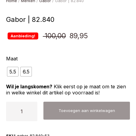
Home
/
Merken
/
Gabor
/ Gabor | 82.840
Gabor | 82.840
Oorspronkelijke
Huidige
100,00
89,95
Aanbieding!
prijs
prijs
Maat
was:
is:
5.5
6.5
€ 100,00.
€ 89,95.
Wil je langskomen?
Klik eerst op je maat om te zien
in welke winkel dit artikel op voorraad is!
Gabor
Toevoegen aan winkelwagen
|
82.840
aantal
SKU:
gabor-82.840-53