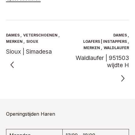
heeft
product
was:
is:
€ 139,95.
€ 90,97.
meerde
heeft
€ 279,95.
€ 181,97.
variaties
meerdere
Deze
variaties.
optie
Deze
kan
optie
DAMES
,
VETERSCHOENEN
,
DAMES
,
gekoze
kan
MERKEN
,
SIOUX
LOAFERS | INSTAPPERS
,
worden
gekozen
MERKEN
,
WALDLAUFER
Sioux | Simadesa
op
worden
Waldlaufer | 951503
de
op
product
de
wijdte H
productpagina
Openingstijden Haren