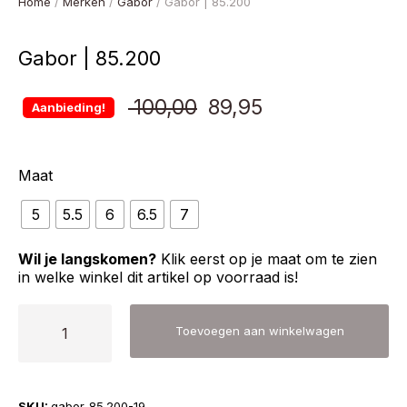
Home
/
Merken
/
Gabor
/ Gabor | 85.200
Gabor | 85.200
Oorspronkelijke
Huidige
100,00
89,95
Aanbieding!
prijs
prijs
Maat
was:
is:
5
5.5
6
6.5
7
€ 100,00.
€ 89,95.
Wil je langskomen?
Klik eerst op je maat om te zien
in welke winkel dit artikel op voorraad is!
Gabor
Toevoegen aan winkelwagen
|
85.200
aantal
SKU:
gabor-85.200-19