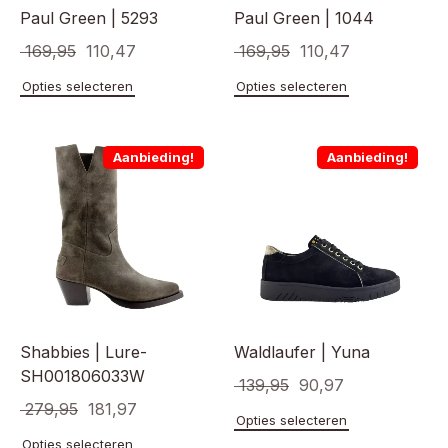
Paul Green | 5293
Paul Green | 1044
Oorspronkelijke
Huidige
Oorspronkelijke
Huidige
169,95
110,47
169,95
110,47
prijs
prijs
prijs
prijs
Dit
Dit
Opties selecteren
Opties selecteren
product
product
was:
is:
was:
is:
heeft
heeft
€ 169,95.
€ 110,47.
€ 169,95.
€ 110,47.
meerdere
meerde
Aanbieding!
Aanbieding!
variaties.
variaties
Deze
Deze
optie
optie
kan
kan
gekozen
gekoze
worden
worden
op
op
de
de
productpagina
product
Shabbies | Lure-
Waldlaufer | Yuna
SH001806033W
Oorspronkelijke
Huidige
139,95
90,97
Oorspronkelijke
Huidige
279,95
181,97
prijs
prijs
Dit
Opties selecteren
prijs
prijs
product
was:
is:
Dit
Opties selecteren