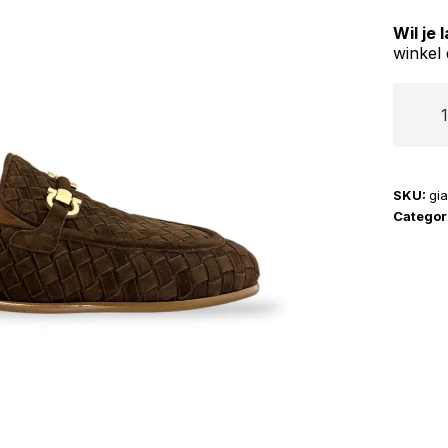
Wil je
winkel 
Gianni
Renzi
|
2514
SKU:
gi
aantal
Categor