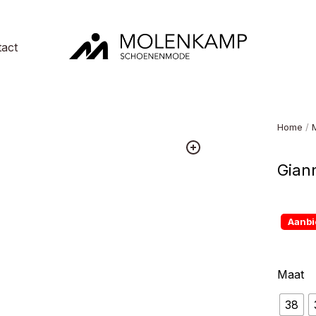
act
Molenkamp
Schoenenmode
Home
/
Giann
Aanbi
Maat
38