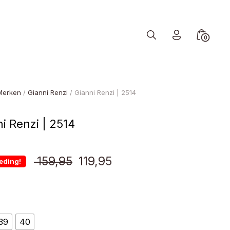
Search
Minicart
0
Toggle
Toggle
Merken
/
Gianni Renzi
/ Gianni Renzi | 2514
i Renzi | 2514
Oorspronkelijke
Huidige
159,95
119,95
eding!
prijs
prijs
was:
is:
39
40
€ 159,95.
€ 119,95.