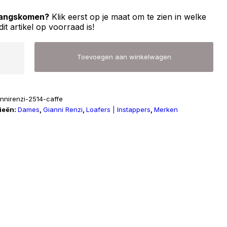
 langskomen?
Klik eerst op je maat om te zien in welke
dit artikel op voorraad is!
Toevoegen aan winkelwagen
annirenzi-2514-caffe
ieën:
Dames
,
Gianni Renzi
,
Loafers | Instappers
,
Merken