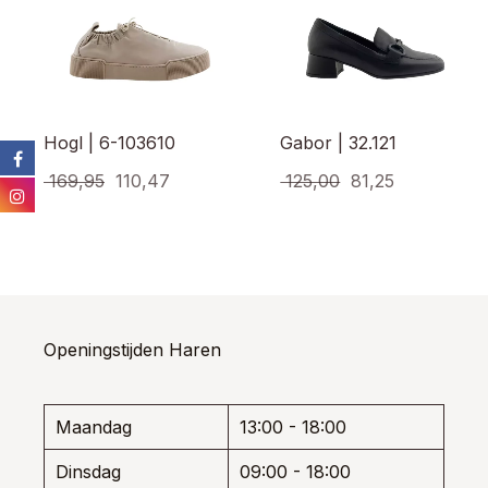
Hogl | 6-103610
Gabor | 32.121
Oorspronkelijke
Huidige
Oorspronkelijke
Huidige
169,95
110,47
125,00
81,25
prijs
prijs
prijs
prijs
Dit
Dit
product
prod
was:
is:
was:
is:
heeft
heef
€ 169,95.
€ 110,47.
€ 125,00.
€ 81,25.
meerdere
meer
variaties.
varia
Deze
Dez
optie
opti
Openingstijden Haren
kan
kan
gekozen
gek
worden
wor
Maandag
13:00 - 18:00
op
op
de
de
Dinsdag
09:00 - 18:00
productpagina
prod