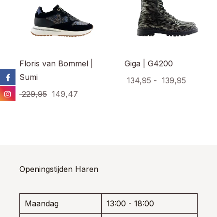
Floris van Bommel |
Giga | G4200
Sumi
Prijsklas
134,95
-
139,95
Oorspronkelijke
Huidige
€ 134,9
229,95
149,47
Dit
prod
prijs
prijs
tot
Dit
heef
product
was:
is:
€ 139,9
meer
heeft
€ 229,95.
€ 149,47.
varia
meerdere
Dez
variaties.
opti
Deze
kan
optie
Openingstijden Haren
gek
kan
wor
gekozen
op
worden
de
Maandag
13:00 - 18:00
op
prod
de