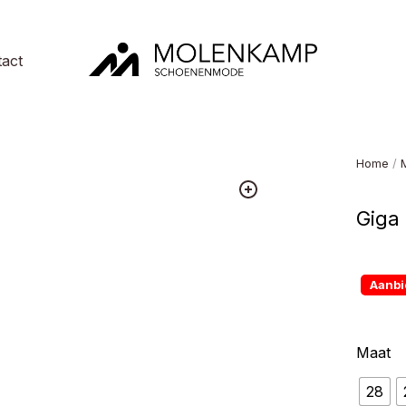
act
Molenkamp
Schoenenmode
Home
/
Giga
Aanbi
Maat
28