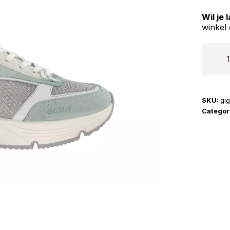
Wil je
winkel 
Giga
|
G4256
aantal
SKU:
gi
Categor