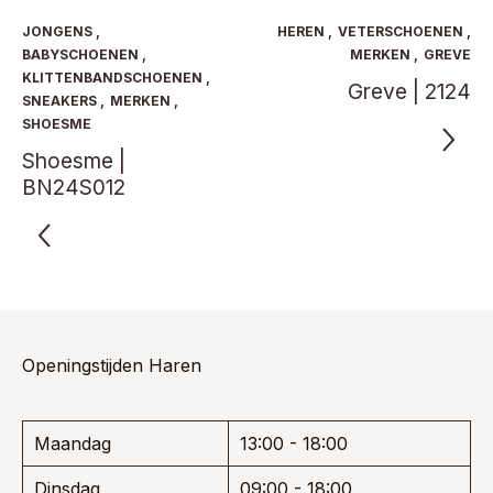
optie
Deze
kan
optie
JONGENS
,
HEREN
,
VETERSCHOENEN
,
gekoze
kan
BABYSCHOENEN
,
MERKEN
,
GREVE
worden
gekozen
KLITTENBANDSCHOENEN
,
Greve | 2124
op
worden
SNEAKERS
,
MERKEN
,
de
op
SHOESME
product
de
Shoesme |
productpagina
BN24S012
Openingstijden Haren
Maandag
13:00 - 18:00
Dinsdag
09:00 - 18:00