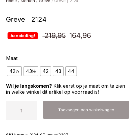
Home
/
Merken
/
Greve
/ Greve | 2124
Greve | 2124
Oorspronkelijke
Huidige
219,95
164,96
Aanbieding!
prijs
prijs
Maat
was:
is:
42½
43½
42
43
€ 219,95.
44
€ 164,96.
Wil je langskomen?
Klik eerst op je maat om te zien
in welke winkel dit artikel op voorraad is!
Greve
Toevoegen aan winkelwagen
|
2124
aantal
SKU:
greve-2124-07-wave/3307