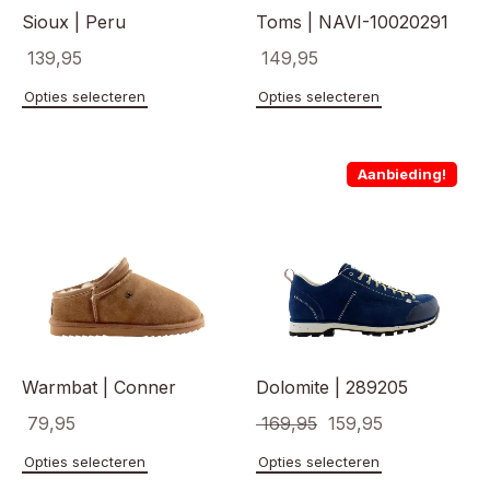
Sioux | Peru
Toms | NAVI-10020291
139,95
149,95
Dit
Dit
Opties selecteren
Opties selecteren
product
product
heeft
heeft
meerdere
meerde
Aanbieding!
variaties.
variaties
Deze
Deze
optie
optie
kan
kan
gekozen
gekoze
worden
worden
op
op
de
de
productpagina
product
Warmbat | Conner
Dolomite | 289205
Oorspronkelijke
Huidige
79,95
169,95
159,95
prijs
prijs
Dit
Dit
Opties selecteren
Opties selecteren
product
product
was:
is: