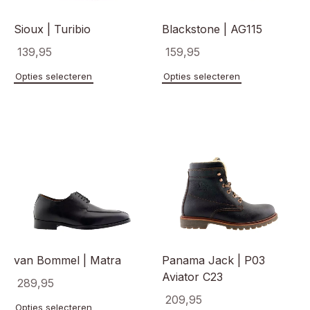
product
Sioux | Turibio
Blackstone | AG115
139,95
159,95
Dit
Dit
Opties selecteren
Opties selecteren
product
product
heeft
heeft
meerdere
meerde
variaties.
variaties
Deze
Deze
optie
optie
kan
kan
gekozen
gekoze
worden
worden
op
op
de
de
productpagina
product
van Bommel | Matra
Panama Jack | P03
Aviator C23
289,95
209,95
Dit
Opties selecteren