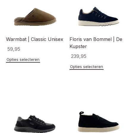
Warmbat | Classic Unisex
Floris van Bommel | De
Kupster
59,95
239,95
Dit
Opties selecteren
product
Dit
Opties selecteren
heeft
product
meerdere
heeft
variaties.
meerde
Deze
variaties
optie
Deze
kan
optie
gekozen
kan
worden
gekoze
op
worden
de
op
productpagina
de