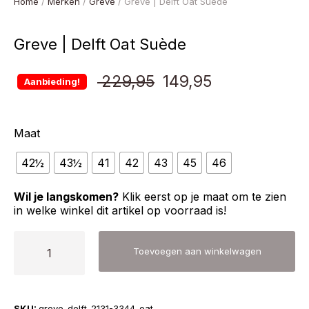
Home
/
Merken
/
Greve
/ Greve | Delft Oat Suède
Greve | Delft Oat Suède
Oorspronkelijke
Huidige
229,95
149,95
Aanbieding!
prijs
prijs
Maat
was:
is:
42½
43½
41
42
43
€ 229,95.
45
€ 149,95.
46
Wil je langskomen?
Klik eerst op je maat om te zien
in welke winkel dit artikel op voorraad is!
Greve
Toevoegen aan winkelwagen
|
Delft
Oat
SKU:
greve-delft-2131-3344-oat