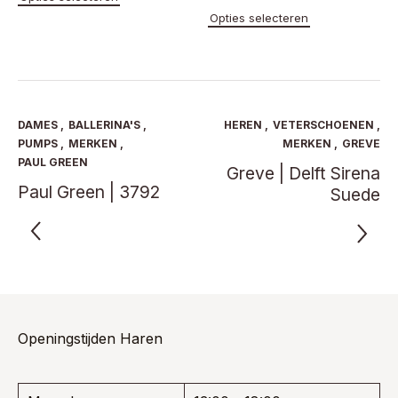
product
Dit
Opties selecteren
heeft
product
meerdere
heeft
variaties.
meerde
Deze
variaties
optie
Deze
kan
optie
DAMES
,
BALLERINA'S
,
HEREN
,
VETERSCHOENEN
,
gekozen
kan
PUMPS
,
MERKEN
,
MERKEN
,
GREVE
worden
gekoze
PAUL GREEN
Greve | Delft Sirena
op
worden
Paul Green | 3792
de
Suede
op
productpagina
de
product
Openingstijden Haren