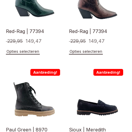
worden
worden
op
op
de
de
productpagina
product
Red-Rag | 77394
Red-Rag | 77394
Oorspronkelijke
Huidige
Oorspronkelijke
Huidige
229,95
149,47
229,95
149,47
prijs
prijs
prijs
prijs
Dit
Dit
Opties selecteren
Opties selecteren
product
product
was:
is:
was:
is:
heeft
heeft
€ 229,95.
€ 149,47.
€ 229,95.
€ 149,47.
meerdere
meerde
Aanbieding!
Aanbieding!
variaties.
variaties
Deze
Deze
optie
optie
kan
kan
gekozen
gekoze
worden
worden
op
op
de
de
productpagina
product
Paul Green | 8970
Sioux | Meredith