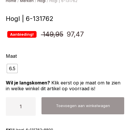
Home
/
Merken
/
Hogl
/ Hogl | 6-131762
Hogl | 6-131762
Oorspronkelijke
Huidige
149,95
97,47
Aanbieding!
prijs
prijs
Maat
was:
is:
6.5
€ 149,95.
€ 97,47.
Wil je langskomen?
Klik eerst op je maat om te zien
in welke winkel dit artikel op voorraad is!
Hogl
Toevoegen aan winkelwagen
|
6-
131762
SKU:
hogl-6-131762-8800