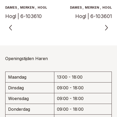
Deze
Deze
optie
optie
DAMES
,
MERKEN
,
HOGL
DAMES
,
MERKEN
,
HOGL
kan
kan
Hogl | 6-103610
Hogl | 6-103601
gekozen
gekoze
worden
worden
op
op
de
de
productpagina
product
Openingstijden Haren
Maandag
13:00 - 18:00
Dinsdag
09:00 - 18:00
Woensdag
09:00 - 18:00
Donderdag
09:00 - 18:00