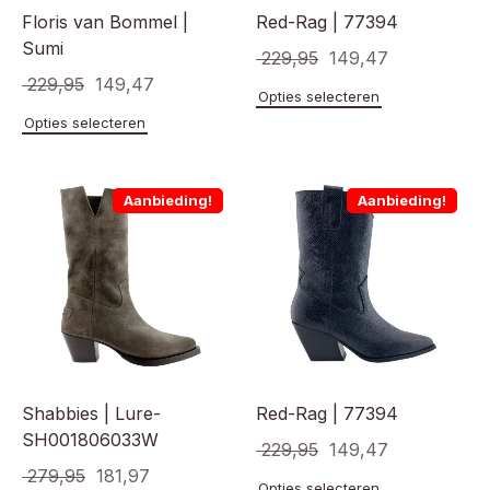
Floris van Bommel |
Red-Rag | 77394
Sumi
Oorspronkelijke
Huidige
229,95
149,47
Oorspronkelijke
Huidige
229,95
149,47
prijs
prijs
Dit
Opties selecteren
prijs
prijs
product
was:
is:
Dit
Opties selecteren
heeft
product
was:
is:
€ 229,95.
€ 149,47.
meerde
heeft
€ 229,95.
€ 149,47.
variaties
meerdere
Aanbieding!
Aanbieding!
Deze
variaties.
optie
Deze
kan
optie
gekoze
kan
worden
gekozen
op
worden
de
op
product
de
productpagina
Shabbies | Lure-
Red-Rag | 77394
SH001806033W
Oorspronkelijke
Huidige
229,95
149,47
Oorspronkelijke
Huidige
279,95
181,97
prijs
prijs
Dit
Opties selecteren