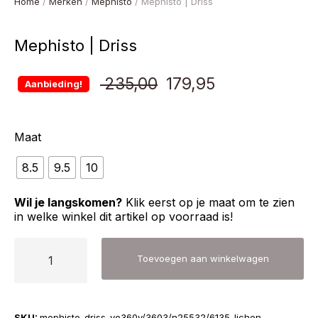
Home
/
Merken
/
Mephisto
/ Mephisto | Driss
Mephisto | Driss
Oorspronkelijke
Huidige
235,00
179,95
Aanbieding!
prijs
prijs
Maat
was:
is:
8.5
9.5
10
€ 235,00.
€ 179,95.
Wil je langskomen?
Klik eerst op je maat om te zien
in welke winkel dit artikel op voorraad is!
Mephisto
Toevoegen aan winkelwagen
|
Driss
aantal
SKU:
mephisto-driss-ve360v/3603/n25532/6135-lichen