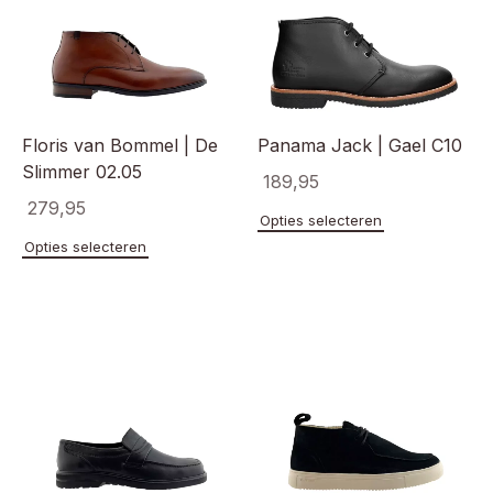
Floris van Bommel | De
Panama Jack | Gael C10
Slimmer 02.05
189,95
279,95
Dit
Opties selecteren
product
Dit
Opties selecteren
heeft
product
meerde
heeft
variaties
meerdere
Deze
variaties.
optie
Deze
kan
optie
gekoze
kan
worden
gekozen
op
worden
de
op
product
de