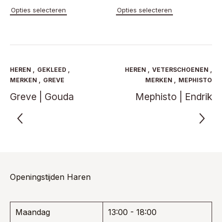
Dit
Dit
Opties selecteren
Opties selecteren
product
product
heeft
heeft
meerdere
meerde
variaties.
variaties
Deze
Deze
optie
optie
HEREN
,
GEKLEED
,
HEREN
,
VETERSCHOENEN
,
kan
kan
MERKEN
,
GREVE
MERKEN
,
MEPHISTO
gekozen
gekoze
Greve | Gouda
Mephisto | Endrik
worden
worden
op
op
de
de
productpagina
product
Openingstijden Haren
Maandag
13:00 - 18:00