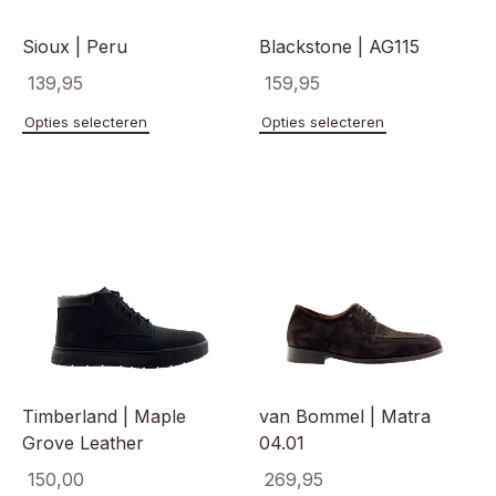
productpagina
Sioux | Peru
Blackstone | AG115
139,95
159,95
Dit
Dit
Opties selecteren
Opties selecteren
product
product
heeft
heeft
meerdere
meerde
variaties.
variaties
Deze
Deze
optie
optie
kan
kan
gekozen
gekoze
worden
worden
op
op
de
de
productpagina
product
Timberland | Maple
van Bommel | Matra
Grove Leather
04.01
150,00
269,95