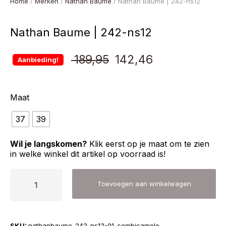
Home
/
Merken
/
Nathan Baume
/ Nathan Baume | 242-ns12
Nathan Baume | 242-ns12
Oorspronkelijke
Huidige
189,95
142,46
Aanbieding!
prijs
prijs
Maat
was:
is:
37
39
€ 189,95.
€ 142,46.
Wil je langskomen?
Klik eerst op je maat om te zien
in welke winkel dit artikel op voorraad is!
Nathan
Toevoegen aan winkelwagen
Baume
|
242-
SKU:
nathanbaume-242-ns12-01-combicamelo