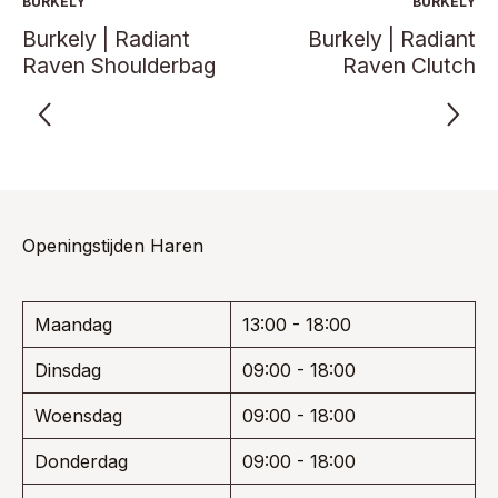
BURKELY
BURKELY
gekozen
gekoze
Burkely | Radiant
Burkely | Radiant
worden
worden
Raven Shoulderbag
Raven Clutch
op
op
de
de
productpagina
product
Openingstijden Haren
Maandag
13:00 - 18:00
Dinsdag
09:00 - 18:00
Woensdag
09:00 - 18:00
Donderdag
09:00 - 18:00