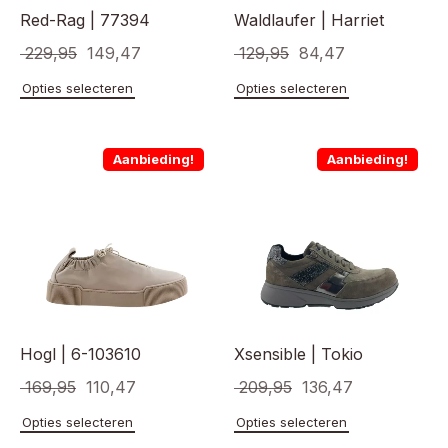
Red-Rag | 77394
Waldlaufer | Harriet
Oorspronkelijke
Huidige
Oorspronkelijke
Huidige
229,95
149,47
129,95
84,47
prijs
prijs
prijs
prijs
Dit
Dit
Opties selecteren
Opties selecteren
product
product
was:
is:
was:
is:
heeft
heeft
€ 229,95.
€ 149,47.
€ 129,95.
€ 84,47.
meerdere
meerde
Aanbieding!
Aanbieding!
variaties.
variaties
Deze
Deze
optie
optie
kan
kan
gekozen
gekoze
worden
worden
op
op
de
de
productpagina
product
Hogl | 6-103610
Xsensible | Tokio
Oorspronkelijke
Huidige
Oorspronkelijke
Huidige
169,95
110,47
209,95
136,47
prijs
prijs
prijs
prijs
Dit
Dit
Opties selecteren
Opties selecteren
product
product
was:
is:
was:
is: