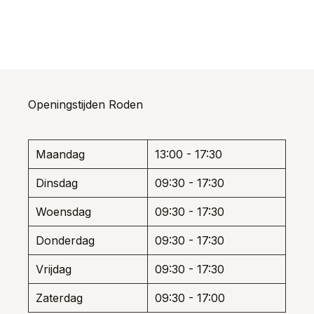
uct
product
produ
t
heeft
heeft
dere
meerdere
meerd
ties.
variaties.
variati
e
Deze
Deze
e
optie
optie
kan
kan
Openingstijden Roden
ozen
gekozen
gekoz
den
worden
worde
op
op
de
de
Maandag
13:00 - 17:30
uctpagina
productpagina
produ
Dinsdag
09:30 - 17:30
Woensdag
09:30 - 17:30
Donderdag
09:30 - 17:30
Vrijdag
09:30 - 17:30
Zaterdag
09:30 - 17:00