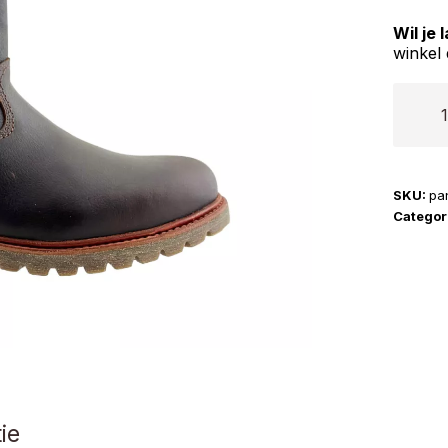
Wil je
winkel 
Panam
Jack
|
Fedro
SKU:
pa
Igloo
Categor
C10
aantal
ie