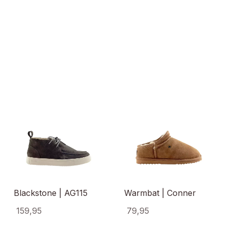
Blackstone | AG115
Warmbat | Conner
159,95
79,95
Dit
Dit