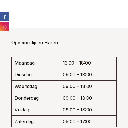
prod
Dit
heef
product
meer
heeft
varia
meerdere
Dez
variaties.
opti
Deze
kan
optie
Openingstijden Haren
gek
kan
wor
gekozen
op
worden
de
Maandag
13:00 - 18:00
op
prod
de
Dinsdag
09:00 - 18:00
productpagina
Woensdag
09:00 - 18:00
Donderdag
09:00 - 18:00
Vrijdag
09:00 - 18:00
Zaterdag
09:00 - 17:00