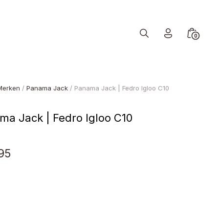
Search
Minicart
0
Toggle
Toggle
Merken
/
Panama Jack
/ Panama Jack | Fedro Igloo C10
ma Jack | Fedro Igloo C10
95