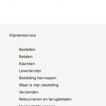
ct
Dit
Dit
product
product
ere
heeft
heeft
es.
meerdere
meerde
variaties.
variaties
Deze
Deze
optie
optie
Klantenservice
en
kan
kan
n
gekozen
gekoze
worden
worden
Bestellen
op
op
ctpagina
Betalen
de
de
productpagina
product
Klachten
Levertermijn
Bestelling herroepen
Waar is mijn bestelling
Verzenden
Retourneren en terugbetalen