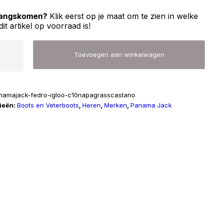
 langskomen?
Klik eerst op je maat om te zien in welke
dit artikel op voorraad is!
a
Toevoegen aan winkelwagen
namajack-fedro-igloo-c10napagrasscastano
ieën:
Boots en Veterboots
,
Heren
,
Merken
,
Panama Jack