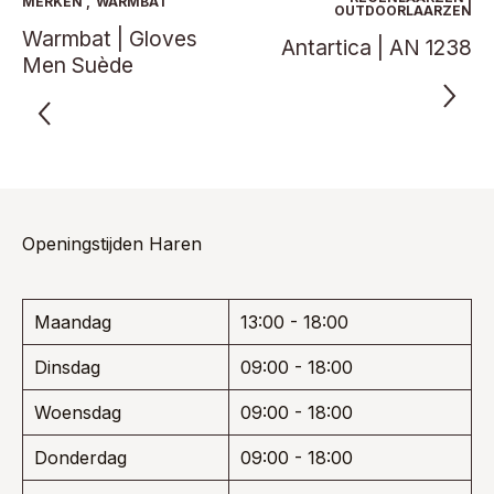
MERKEN
,
WARMBAT
OUTDOORLAARZEN
gekozen
gekoze
Warmbat | Gloves
worden
worden
Antartica | AN 1238
Men Suède
op
op
de
de
productpagina
product
Openingstijden Haren
Maandag
13:00 - 18:00
Dinsdag
09:00 - 18:00
Woensdag
09:00 - 18:00
Donderdag
09:00 - 18:00