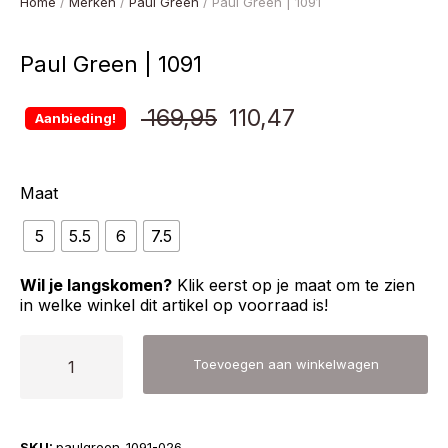
Home
/
Merken
/
Paul Green
/ Paul Green | 1091
Paul Green | 1091
Oorspronkelijke
Huidige
169,95
110,47
Aanbieding!
prijs
prijs
Maat
was:
is:
5
5.5
6
7.5
€ 169,95.
€ 110,47.
Wil je langskomen?
Klik eerst op je maat om te zien
in welke winkel dit artikel op voorraad is!
Paul
Toevoegen aan winkelwagen
Green
|
1091
SKU:
paulgreen-1091-026