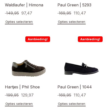
Waldlaufer | Himona
Paul Green | 5293
Oorspronkelijke
Huidige
Oorspronkelijke
Huidige
149,95
97,47
169,95
110,47
prijs
prijs
prijs
prijs
Dit
Dit
Opties selecteren
Opties selecteren
product
product
was:
is:
was:
is:
heeft
heeft
€ 149,95.
€ 97,47.
€ 169,95.
€ 110,47.
meerdere
meerde
Aanbieding!
Aanbieding!
variaties.
variaties
Deze
Deze
optie
optie
kan
kan
gekozen
gekoze
worden
worden
op
op
de
de
productpagina
product
Hartjes | Phil Shoe
Paul Green | 1044
Oorspronkelijke
Huidige
Oorspronkelijke
Huidige
199,95
129,97
169,95
110,47
prijs
prijs
prijs
prijs
Dit
Dit
Opties selecteren
Opties selecteren
product
product
was:
is:
was:
is: