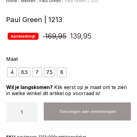
Home
/
Merken
/
Paul Green
/ Paul Green | 1213
Paul Green | 1213
Oorspronkelijke
Huidige
169,95
139,95
Aanbieding!
prijs
prijs
Maat
was:
is:
4
6.5
7
7.5
8
€ 169,95.
€ 139,95.
Wil je langskomen?
Klik eerst op je maat om te zien
in welke winkel dit artikel op voorraad is!
Paul
Toevoegen aan winkelwagen
Green
|
1213
SKU:
paulgreen-1213-009samtziegedakar