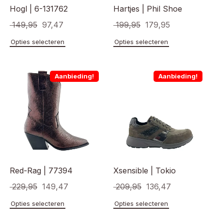
Hogl | 6-131762
Hartjes | Phil Shoe
Oorspronkelijke
Huidige
Oorspronkelijke
Huidige
149,95
97,47
199,95
179,95
prijs
prijs
prijs
prijs
Dit
Dit
Opties selecteren
Opties selecteren
product
product
was:
is:
was:
is:
heeft
heeft
€ 149,95.
€ 97,47.
€ 199,95.
€ 179,95.
meerdere
meerde
Aanbieding!
Aanbieding!
variaties.
variaties
Deze
Deze
optie
optie
kan
kan
gekozen
gekoze
worden
worden
op
op
de
de
productpagina
product
Red-Rag | 77394
Xsensible | Tokio
Oorspronkelijke
Huidige
Oorspronkelijke
Huidige
229,95
149,47
209,95
136,47
prijs
prijs
prijs
prijs
Dit
Dit
Opties selecteren
Opties selecteren
product
product
was:
is:
was:
is: