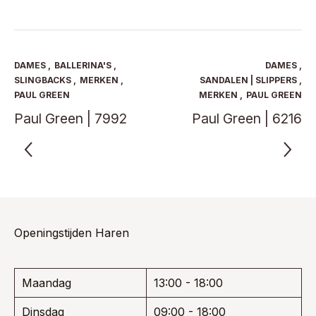
heeft
heeft
€ 229,95.
€ 149,47.
€ 209,95.
€ 136,47.
meerdere
meerde
variaties.
variaties
Deze
Deze
optie
optie
DAMES
,
BALLERINA'S
,
DAMES
,
kan
kan
SLINGBACKS
,
MERKEN
,
SANDALEN | SLIPPERS
,
gekozen
gekoze
PAUL GREEN
MERKEN
,
PAUL GREEN
worden
worden
Paul Green | 7992
Paul Green | 6216
op
op
de
de
productpagina
product
Openingstijden Haren
Maandag
13:00 - 18:00
Dinsdag
09:00 - 18:00