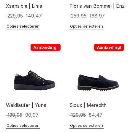
Xsensible | Lima
Floris van Bommel | Enzi
Oorspronkelijke
Huidige
Oorspronkelijke
Huidige
229,95
149,47
259,95
168,97
prijs
prijs
prijs
prijs
Dit
Dit
Opties selecteren
Opties selecteren
product
product
was:
is:
was:
is:
heeft
heeft
€ 229,95.
€ 149,47.
€ 259,95.
€ 168,97.
meerdere
meerde
Aanbieding!
Aanbieding!
variaties.
variaties
Deze
Deze
optie
optie
kan
kan
gekozen
gekoze
worden
worden
op
op
de
de
productpagina
product
Waldlaufer | Yuna
Sioux | Meredith
Oorspronkelijke
Huidige
Oorspronkelijke
Huidige
139,95
90,97
129,95
84,47
prijs
prijs
prijs
prijs
Dit
Dit
Opties selecteren
Opties selecteren
product
product
was:
is:
was:
is: