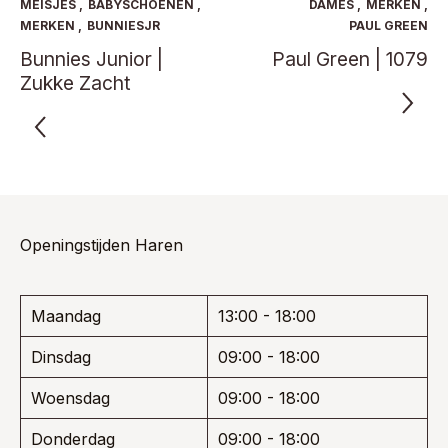
optie
MEISJES
,
BABYSCHOENEN
,
DAMES
,
MERKEN
,
gekoze
kan
MERKEN
,
BUNNIESJR
PAUL GREEN
worden
gekozen
Bunnies Junior |
Paul Green | 1079
op
worden
de
Zukke Zacht
op
product
de
productpagina
Openingstijden Haren
Maandag
13:00 - 18:00
Dinsdag
09:00 - 18:00
Woensdag
09:00 - 18:00
Donderdag
09:00 - 18:00