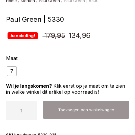
Home
/
Merken
/
Paul Green
/ Paul Green | 5330
Paul Green | 5330
Oorspronkelijke
Huidige
179,95
134,96
Aanbieding!
prijs
prijs
Maat
was:
is:
7
€ 179,95.
€ 134,96.
Wil je langskomen?
Klik eerst op je maat om te zien
in welke winkel dit artikel op voorraad is!
Paul
Toevoegen aan winkelwagen
Green
|
5330
SKU:
paulgreen-5330-035