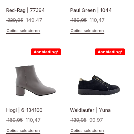
productpagina
product
Red-Rag | 77394
Paul Green | 1044
Oorspronkelijke
Huidige
Oorspronkelijke
Huidige
229,95
149,47
169,95
110,47
prijs
prijs
prijs
prijs
Dit
Dit
Opties selecteren
Opties selecteren
product
product
was:
is:
was:
is:
heeft
heeft
€ 229,95.
€ 149,47.
€ 169,95.
€ 110,47.
meerdere
meerde
Aanbieding!
Aanbieding!
variaties.
variaties
Deze
Deze
optie
optie
kan
kan
gekozen
gekoze
worden
worden
op
op
de
de
productpagina
product
Hogl | 6-134100
Waldlaufer | Yuna
Oorspronkelijke
Huidige
Oorspronkelijke
Huidige
169,95
110,47
139,95
90,97
prijs
prijs
prijs
prijs
Dit
Dit
Opties selecteren
Opties selecteren