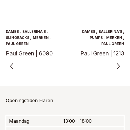
product
product
was:
is:
was:
is:
heeft
heeft
€ 169,95.
€ 110,47.
€ 139,95.
€ 90,97.
meerdere
meerde
variaties.
variaties
Deze
Deze
optie
optie
DAMES
,
BALLERINA'S
,
DAMES
,
BALLERINA'S
,
kan
kan
SLINGBACKS
,
MERKEN
,
PUMPS
,
MERKEN
,
gekozen
gekoze
PAUL GREEN
PAUL GREEN
worden
worden
Paul Green | 6090
Paul Green | 1213
op
op
de
de
productpagina
product
Openingstijden Haren
Maandag
13:00 - 18:00