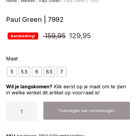
Home
/
Merken
/
Paul Green
/ Paul Green | 7992
Paul Green | 7992
Oorspronkelijke
Huidige
159,95
129,95
Aanbieding!
prijs
prijs
Maat
was:
is:
5
5.5
6
6.5
7
€ 159,95.
€ 129,95.
Wil je langskomen?
Klik eerst op je maat om te zien
in welke winkel dit artikel op voorraad is!
Paul
Toevoegen aan winkelwagen
Green
|
7992
SKU:
paulgreen-7992-030samtziegeblau