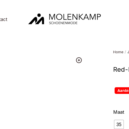
act
Molenkamp
Schoenenmode
Home
/
Red-
Aanbi
Maat
35