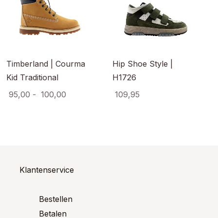
Timberland | Courma
Hip Shoe Style |
Kid Traditional
H1726
Prijsklasse:
95,00
-
100,00
109,95
ct
€ 95,00
Dit
Dit
product
product
tot
ere
heeft
heeft
€ 100,00
es.
meerdere
meerde
variaties.
variaties
Deze
Deze
optie
optie
Klantenservice
en
kan
kan
n
gekozen
gekoze
worden
worden
Bestellen
op
op
ctpagina
Betalen
de
de