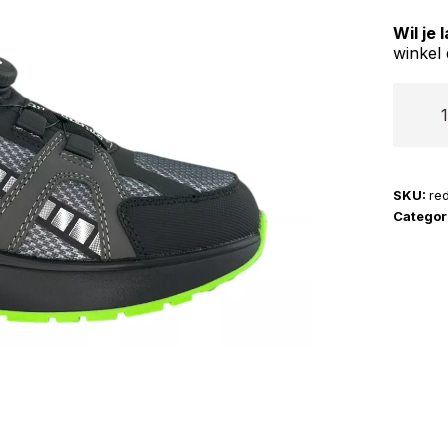
Wil je
winkel 
Red-
Rag
|
15843
SKU:
re
aantal
Categor