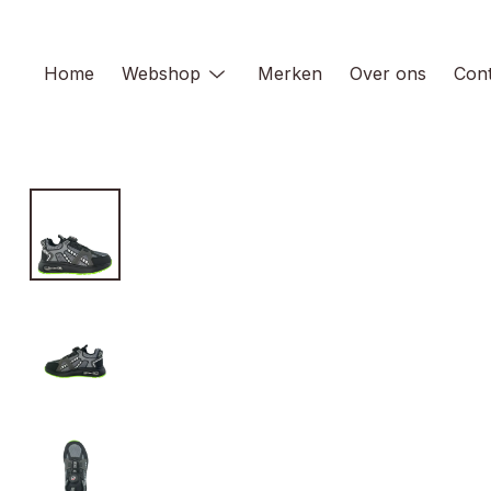
Skip
to
content
Home
Webshop
Merken
Over ons
Cont