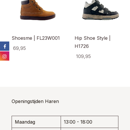
Shoesme | FL23W001
Hip Shoe Style |
H1726
69,95
109,95
Dit
product
Dit
heeft
prod
meerdere
heef
variaties.
meer
Deze
varia
optie
Dez
kan
opti
Openingstijden Haren
gekozen
kan
worden
gek
op
wor
de
Maandag
13:00 - 18:00
op
productpagina
de