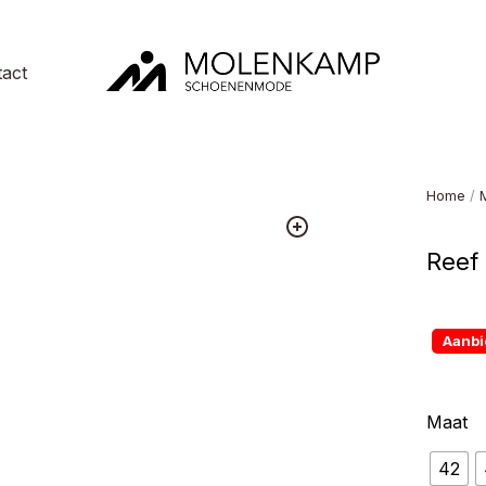
act
Molenkamp
Schoenenmode
Home
/
Reef 
Aanbi
Maat
42