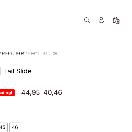
Search
Minicart
0
Toggle
Toggle
Merken
/
Reef
/ Reef | Tail Slide
| Tail Slide
Oorspronkelijke
Huidige
44,95
40,46
eding!
prijs
prijs
was:
is:
45
46
€ 44,95.
€ 40,46.