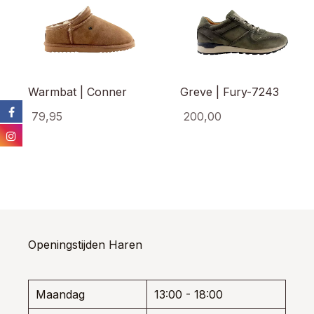
Warmbat | Conner
Greve | Fury-7243
79,95
200,00
Dit
Dit
product
prod
heeft
heef
meerdere
meer
variaties.
varia
Deze
Dez
optie
opti
kan
kan
Openingstijden Haren
gekozen
gek
worden
wor
op
op
de
de
Maandag
13:00 - 18:00
productpagina
prod