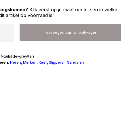
 langskomen?
Klik eerst op je maat om te zien in welke
dit artikel op voorraad is!
Toevoegen aan winkelwagen
f-tailslide-grey/tan
ieën:
Heren
,
Merken
,
Reef
,
Slippers | Sandalen