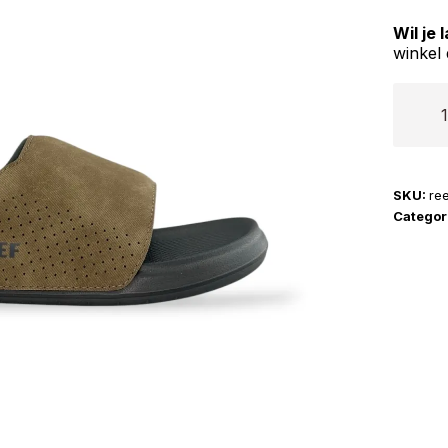
Wil je
winkel 
Reef
|
Tail
Slide
SKU:
ree
aantal
Categor