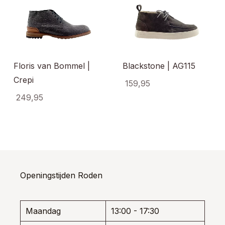
Floris van Bommel |
Blackstone | AG115
Crepi
159,95
249,95
Dit
uct
produ
Dit
t
heeft
product
dere
meerd
heeft
ties.
variati
meerdere
e
Deze
variaties.
e
optie
Deze
kan
optie
Openingstijden Roden
ozen
gekoz
kan
den
worde
gekozen
op
worden
de
Maandag
13:00 - 17:30
op
uctpagina
produ
de