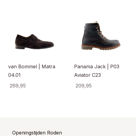
van Bommel | Matra
Panama Jack | P03
04.01
Aviator C23
269,95
209,95
uct
Dit
Dit
t
product
produ
dere
heeft
heeft
ties.
meerdere
meerd
e
variaties.
variati
e
Deze
Deze
optie
optie
Openingstijden Roden
ozen