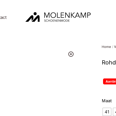
act
Molenkamp
Schoenenmode
Home
/
Rohde
Aanbi
Maat
41