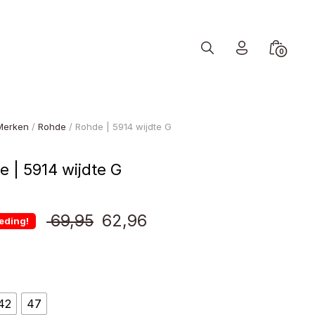
Search
Minicart
0
Toggle
Toggle
Merken
/
Rohde
/ Rohde | 5914 wijdte G
 | 5914 wijdte G
Oorspronkelijke
Huidige
69,95
62,96
eding!
prijs
prijs
was:
is:
42
47
€ 69,95.
€ 62,96.