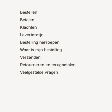
worden
worden
en
op
op
n
Bestellen
de
de
Betalen
productpagina
product
ctpagina
Klachten
Levertermijn
Bestelling herroepen
Waar is mijn bestelling
Verzenden
Retourneren en terugbetalen
Veelgestelde vragen