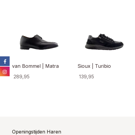
van Bommel | Matra
Sioux | Turibio
289,95
139,95
Dit
Dit
product
prod
heeft
heef
meerdere
meer
variaties.
varia
Deze
Dez
optie
opti
kan
kan
Openingstijden Haren
gekozen
gek