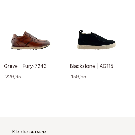
Greve | Fury-7243
Blackstone | AG115
229,95
159,95
Dit
Dit
product
product
heeft
heeft
ct
meerdere
meerde
variaties.
variaties
ere
Deze
Deze
es.
optie
optie
kan
kan
Klantenservice
gekozen
gekoze