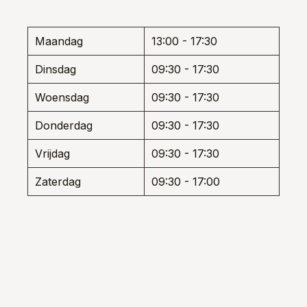
kan
kan
den
gekozen
gekoz
worden
worde
Maandag
13:00 - 17:30
op
op
uctpagina
de
de
Dinsdag
09:30 - 17:30
productpagina
produ
Woensdag
09:30 - 17:30
Donderdag
09:30 - 17:30
Vrijdag
09:30 - 17:30
Zaterdag
09:30 - 17:00