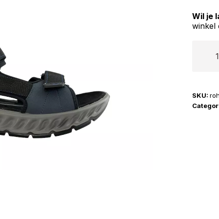
Wil je
winkel 
Rohde
|
5965
aantal
SKU:
ro
Categor