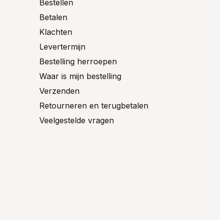
n
worden
Bestellen
de
op
Betalen
product
de
ctpagina
productpagina
Klachten
Levertermijn
Bestelling herroepen
Waar is mijn bestelling
Verzenden
Retourneren en terugbetalen
Veelgestelde vragen