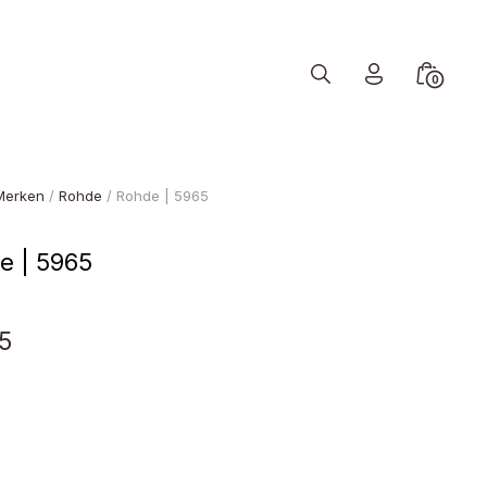
Search
Minicart
0
Toggle
Toggle
Merken
/
Rohde
/ Rohde | 5965
e | 5965
5