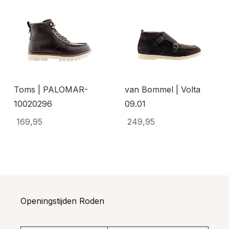
Toms | PALOMAR-
van Bommel | Volta
10020296
09.01
169,95
249,95
uct
Dit
Dit
t
product
produ
dere
heeft
heeft
ties.
meerdere
meerd
e
variaties.
variati
e
Deze
Deze
optie
optie
Openingstijden Roden
ozen
kan
kan
den
gekozen
gekoz