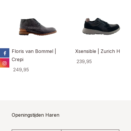
Floris van Bommel |
Xsensible | Zurich H
Crepi
239,95
249,95
Dit
prod
Dit
heef
product
meer
heeft
varia
meerdere
Dez
variaties.
opti
Deze
kan
optie
Openingstijden Haren
gek
kan
wor
gekozen
op