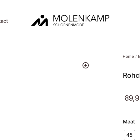
act
Molenkamp
Schoenenmode
Home
/
Rohd
89,9
Maat
45