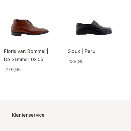
Floris van Bommel |
Sioux | Peru
De Slimmer 02.05
139,95
279,95
Dit
product
Dit
heeft
ct
product
meerde
heeft
variaties
ere
meerdere
Deze
es.
variaties.
optie
Deze
kan
optie
Klantenservice
gekoze
kan
worden
en
gekozen
op