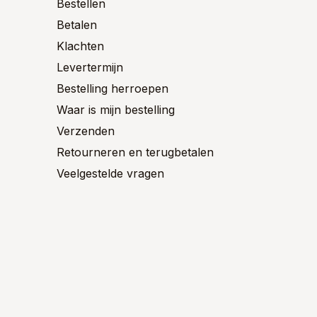
worden
Bestellen
de
op
ctpagina
Betalen
product
de
productpagina
Klachten
Levertermijn
Bestelling herroepen
Waar is mijn bestelling
Verzenden
Retourneren en terugbetalen
Veelgestelde vragen