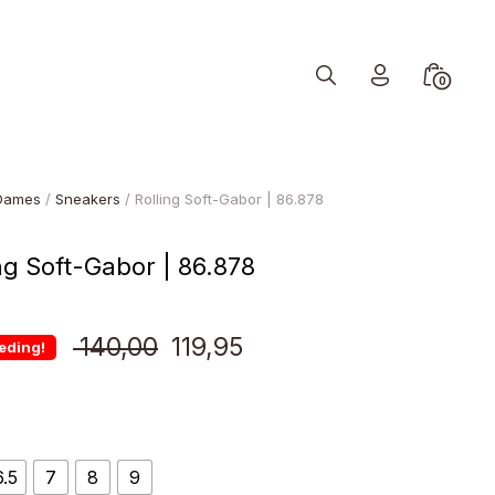
Search
Minicart
0
Toggle
Toggle
Dames
/
Sneakers
/ Rolling Soft-Gabor | 86.878
ng Soft-Gabor | 86.878
Oorspronkelijke
Huidige
140,00
119,95
eding!
prijs
prijs
was:
is:
6.5
7
8
9
€ 140,00.
€ 119,95.