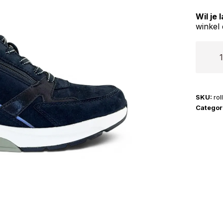
Wil je
winkel 
Rolling
Soft-
Gabor
|
SKU:
rol
86.878
Categor
aantal