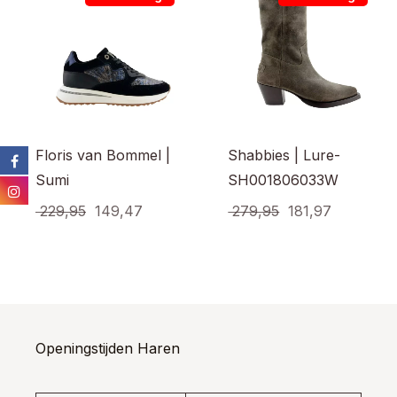
Floris van Bommel |
Shabbies | Lure-
Sumi
SH001806033W
Oorspronkelijke
Huidige
Oorspronkelijke
Huidige
229,95
149,47
279,95
181,97
prijs
prijs
prijs
prijs
Dit
Dit
product
prod
was:
is:
was:
is:
heeft
heef
€ 229,95.
€ 149,47.
€ 279,95.
€ 181,97.
meerdere
meer
variaties.
varia
Deze
Dez
optie
opti
Openingstijden Haren
kan
kan
gekozen
gek