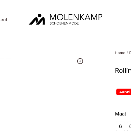
act
Molenkamp
Schoenenmode
Home
/
Rolli
Aanbi
Maat
6