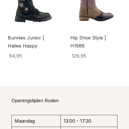
Bunnies Junior |
Hip Shoe Style |
Hailee Happy
H1686
94,95
129,95
uct
Dit
Dit
t
product
produ
dere
heeft
heeft
ties.
meerdere
meerd
e
variaties.
variati
e
Deze
Deze
optie
optie
Openingstijden Roden
ozen
kan
kan
den
gekozen
gekoz
worden
worde
Maandag
13:00 - 17:30
op
op
uctpagina
de
de