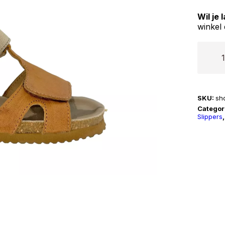
Wil je
winkel 
Shoes
|
BI23S
aantal
SKU:
sh
Categor
Slippers