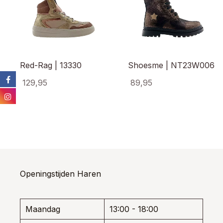
Red-Rag | 13330
Shoesme | NT23W006
129,95
89,95
Dit
Dit
product
prod
heeft
heef
meerdere
meer
variaties.
varia
Deze
Dez
optie
opti
kan
kan
Openingstijden Haren
gekozen
gek
worden
wor
op
op
de
de
Maandag
13:00 - 18:00
productpagina
prod