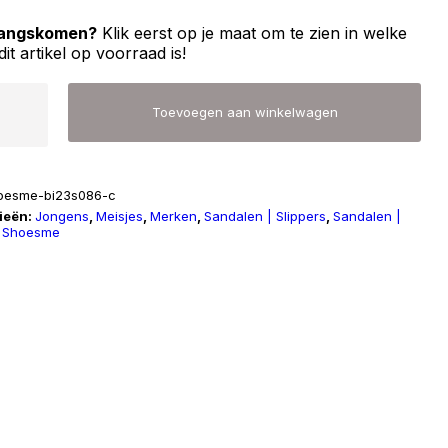
 langskomen?
Klik eerst op je maat om te zien in welke
dit artikel op voorraad is!
me
Toevoegen aan winkelwagen
086
oesme-bi23s086-c
ieën:
Jongens
,
Meisjes
,
Merken
,
Sandalen | Slippers
,
Sandalen |
,
Shoesme