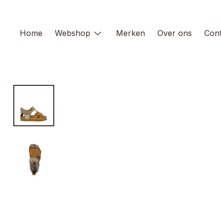
Skip
to
content
Home
Webshop
Merken
Over ons
Cont