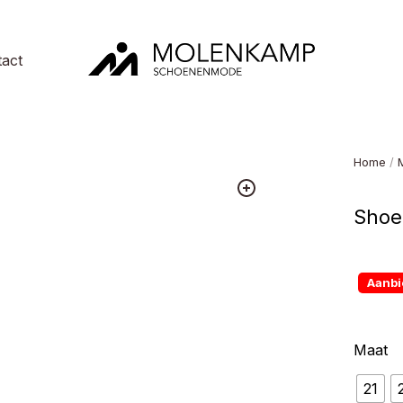
act
Molenkamp
Schoenenmode
Home
/
Shoe
Aanbi
Maat
21