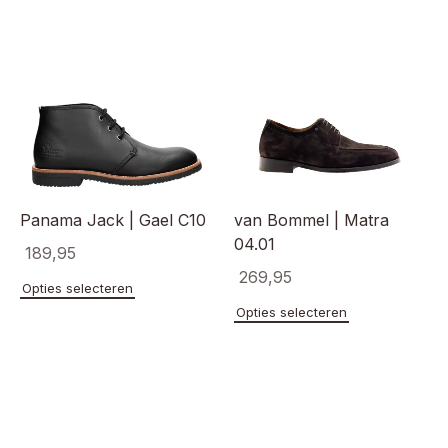
Panama Jack | Gael C10
van Bommel | Matra
04.01
189,95
269,95
Dit
Opties selecteren
product
Dit
Opties selecteren
heeft
product
meerdere
heeft
variaties.
meerde
Deze
variaties
optie
Deze
kan
optie
gekozen