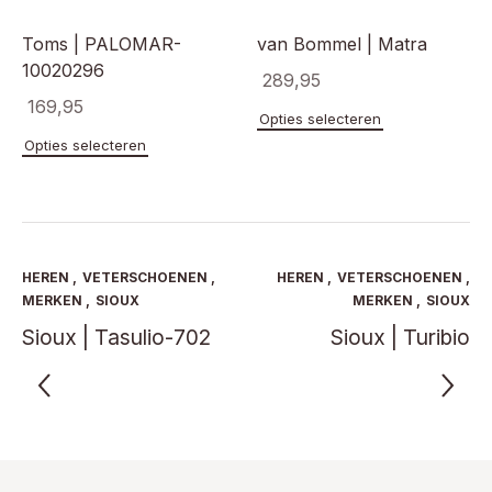
productpagina
Toms | PALOMAR-
van Bommel | Matra
10020296
289,95
169,95
Dit
Opties selecteren
product
Dit
Opties selecteren
heeft
product
meerde
heeft
variaties
meerdere
Deze
variaties.
optie
Deze
kan
optie
HEREN
,
VETERSCHOENEN
,
HEREN
,
VETERSCHOENEN
,
gekoze
kan
MERKEN
,
SIOUX
MERKEN
,
SIOUX
worden
gekozen
Sioux | Tasulio-702
Sioux | Turibio
op
worden
de
op
product
de
productpagina