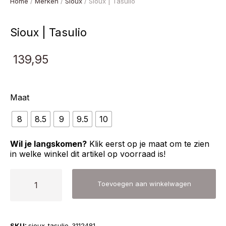
Home
/
Merken
/
Sioux
/ Sioux | Tasulio
Sioux | Tasulio
139,95
Maat
8
8.5
9
9.5
10
Wil je langskomen?
Klik eerst op je maat om te zien
in welke winkel dit artikel op voorraad is!
Sioux
Toevoegen aan winkelwagen
|
Tasulio
aantal
SKU:
sioux-tasulio-3112481