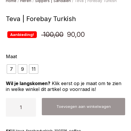
Home
/
Heren
/
Slippers | Sandalen
/ Teva | Forebay Turkish
Teva | Forebay Turkish
Oorspronkelijke
Huidige
100,00
90,00
Aanbieding!
prijs
prijs
Maat
was:
is:
7
9
11
€ 100,00.
€ 90,00.
Wil je langskomen?
Klik eerst op je maat om te zien
in welke winkel dit artikel op voorraad is!
Teva
Toevoegen aan winkelwagen
|
Forebay
Turkish
SKU:
teva-forebayturkish-1001116-coffee