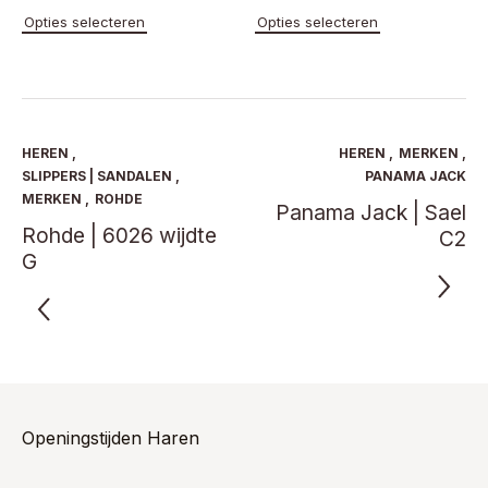
Dit
Dit
Opties selecteren
Opties selecteren
product
product
heeft
heeft
meerdere
meerde
variaties.
variaties
Deze
Deze
optie
optie
HEREN
,
HEREN
,
MERKEN
,
kan
kan
SLIPPERS | SANDALEN
,
PANAMA JACK
gekozen
gekoze
MERKEN
,
ROHDE
Panama Jack | Sael
worden
worden
Rohde | 6026 wijdte
C2
op
op
G
de
de
productpagina
product
Openingstijden Haren