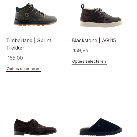
Timberland | Sprint
Blackstone | AG115
Trekker
159,95
155,00
Dit
Opties selecteren
product
Dit
Opties selecteren
heeft
product
meerde
heeft
variaties
meerdere
Deze
variaties.
optie
Deze
kan
optie
gekoze
kan
worden
gekozen
op
worden
de
op
product
de