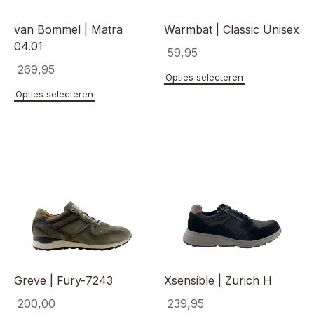
productpagina
van Bommel | Matra
Warmbat | Classic Unisex
04.01
59,95
269,95
Dit
Opties selecteren
product
Dit
Opties selecteren
heeft
product
meerde
heeft
variaties
meerdere
Deze
variaties.
optie
Deze
kan
optie
gekoze
kan
worden
gekozen
op
worden
de
op
product
de
productpagina
Greve | Fury-7243
Xsensible | Zurich H
200,00
239,95