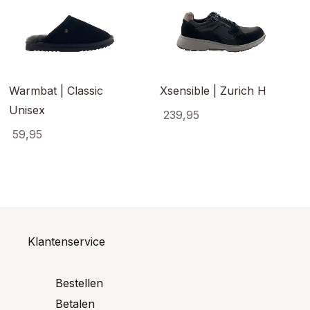
Warmbat | Classic
Xsensible | Zurich H
Unisex
239,95
59,95
Dit
ct
product
Dit
heeft
product
ere
meerde
heeft
es.
variaties
meerdere
Deze
variaties.
optie
Deze
kan
optie
Klantenservice
en
gekoze
kan
n
worden
gekozen
op
worden
Bestellen
de
op
ctpagina
Betalen
product
de