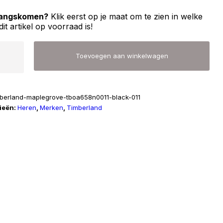
 langskomen?
Klik eerst op je maat om te zien in welke
dit artikel op voorraad is!
land
Toevoegen aan winkelwagen
mberland-maplegrove-tboa658n0011-black-011
r
ieën:
Heren
,
Merken
,
Timberland