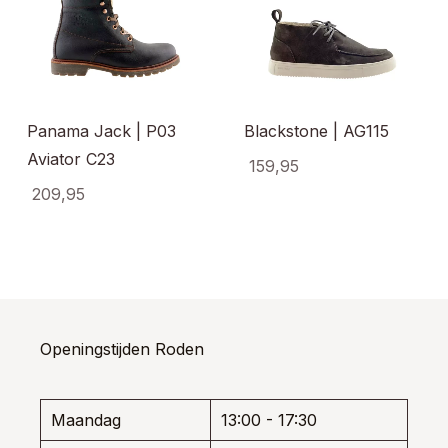
Panama Jack | P03
Blackstone | AG115
Aviator C23
159,95
209,95
Dit
produ
Dit
heeft
uct
product
meerd
t
heeft
variati
dere
meerdere
Deze
ties.
variaties.
optie
e
Deze
kan
e
optie
Openingstijden Roden
gekoz
kan
worde
ozen
gekozen
op
den
worden
de
Maandag
13:00 - 17:30
op
produ
de