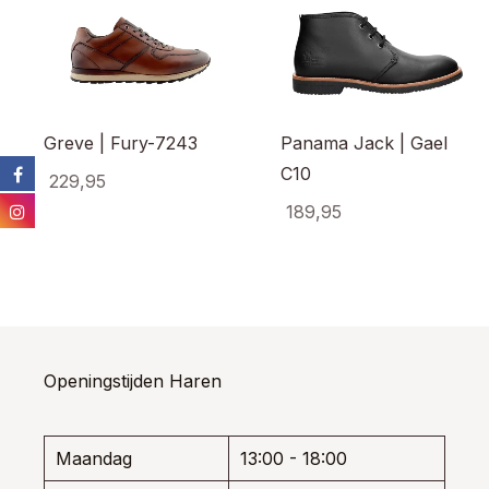
Greve | Fury-7243
Panama Jack | Gael
C10
229,95
189,95
Dit
product
Dit
heeft
prod
meerdere
heef
variaties.
meer
Deze
varia
optie
Dez
kan
opti
Openingstijden Haren
gekozen
kan
worden
gek
op
wor
de
Maandag
13:00 - 18:00
op
productpagina
de