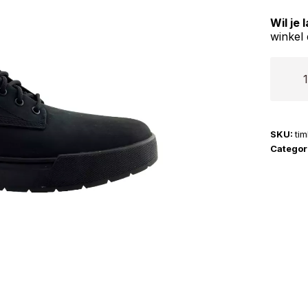
Wil je
winkel 
Timber
|
Maple
Grove
SKU:
ti
Leathe
Categor
aantal