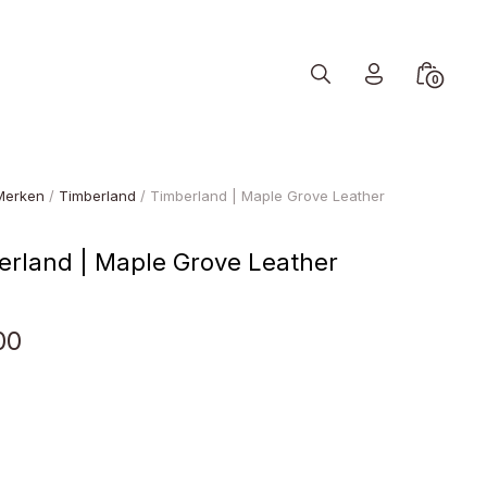
Search
Minicart
0
Toggle
Toggle
Merken
/
Timberland
/ Timberland | Maple Grove Leather
erland | Maple Grove Leather
00