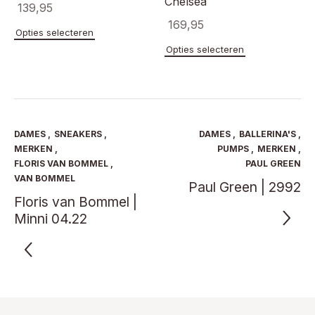
Chelsea
139,95
169,95
Dit
Opties selecteren
product
Dit
Opties selecteren
heeft
product
meerdere
heeft
variaties.
meerde
Deze
variaties
optie
Deze
kan
optie
DAMES
,
SNEAKERS
,
DAMES
,
BALLERINA'S
,
gekozen
kan
MERKEN
,
PUMPS
,
MERKEN
,
worden
gekoze
FLORIS VAN BOMMEL
,
PAUL GREEN
op
worden
VAN BOMMEL
de
Paul Green | 2992
op
productpagina
Floris van Bommel |
de
product
Minni 04.22