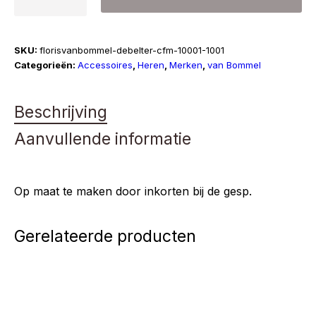
Bommel
|
De
SKU:
florisvanbommel-debelter-cfm-10001-1001
Belter
Categorieën:
Accessoires
,
Heren
,
Merken
,
van Bommel
01.01
aantal
Beschrijving
Aanvullende informatie
Op maat te maken door inkorten bij de gesp.
Gerelateerde producten