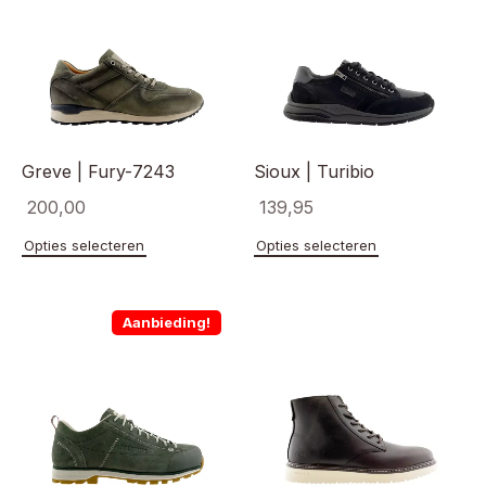
Greve | Fury-7243
Sioux | Turibio
200,00
139,95
Dit
Dit
Opties selecteren
Opties selecteren
product
product
heeft
heeft
meerdere
meerde
Aanbieding!
variaties.
variaties
Deze
Deze
optie
optie
kan
kan
gekozen
gekoze
worden
worden
op
op
de
de