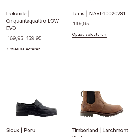
productpagina
product
Dolomite |
Toms | NAVI-10020291
Cinquantaquattro LOW
149,95
EVO
Dit
Opties selecteren
Oorspronkelijke
Huidige
169,95
159,95
product
heeft
prijs
prijs
Dit
Opties selecteren
meerde
product
was:
is:
variaties
heeft
€ 169,95.
€ 159,95.
Deze
meerdere
optie
variaties.
kan
Deze
gekoze
optie
worden
kan
op
gekozen
de
worden
product
op
de
productpagina
Sioux | Peru
Timberland | Larchmont