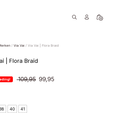
Search
Minicart
0
Toggle
Toggle
Merken
/
Via Vai
/ Via Vai | Flora Braid
ai | Flora Braid
Oorspronkelijke
Huidige
109,95
99,95
eding!
prijs
prijs
was:
is:
38
40
41
€ 109,95.
€ 99,95.