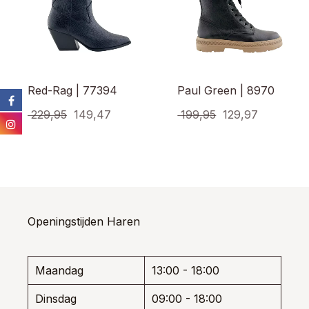
Red-Rag | 77394
Paul Green | 8970
Oorspronkelijke
Huidige
Oorspronkelijke
Huidige
229,95
149,47
199,95
129,97
prijs
prijs
prijs
prijs
Dit
Dit
product
prod
was:
is:
was:
is:
heeft
heef
€ 229,95.
€ 149,47.
€ 199,95.
€ 129,97.
meerdere
meer
variaties.
varia
Deze
Dez
optie
opti
Openingstijden Haren
kan
kan
gekozen
gek
worden
wor
Maandag
13:00 - 18:00
op
op
de
de
Dinsdag
09:00 - 18:00
productpagina
prod