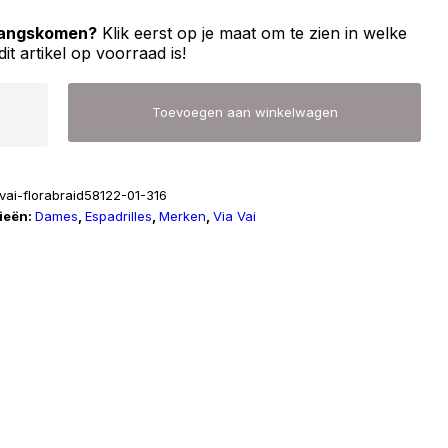
 langskomen?
Klik eerst op je maat om te zien in welke
dit artikel op voorraad is!
Toevoegen aan winkelwagen
avai-florabraid58122-01-316
ieën:
Dames
,
Espadrilles
,
Merken
,
Via Vai