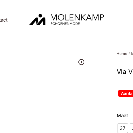
act
Molenkamp
Schoenenmode
Home
/
Via V
Aanbi
Maat
37