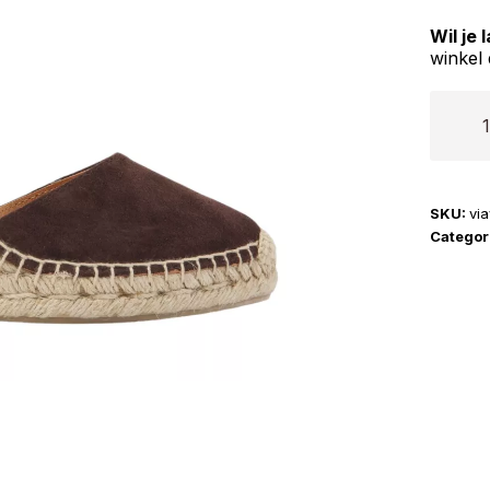
Wil je
winkel 
Via
Vai
|
Flora
SKU:
vi
Braid
Categor
aantal