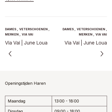
heeft
product
was:
is:
€ 169,95.
€ 110,47.
meerde
heeft
€ 279,95.
€ 181,97.
variaties
meerdere
Deze
variaties.
optie
Deze
kan
optie
DAMES
,
VETERSCHOENEN
,
DAMES
,
VETERSCHOENEN
,
gekoze
kan
MERKEN
,
VIA VAI
MERKEN
,
VIA VAI
worden
gekozen
Via Vai | June Loua
Via Vai | June Loua
op
worden
de
op
product
de
productpagina
Openingstijden Haren
Maandag
13:00 - 18:00
Dinsdag
09:00 - 18:00