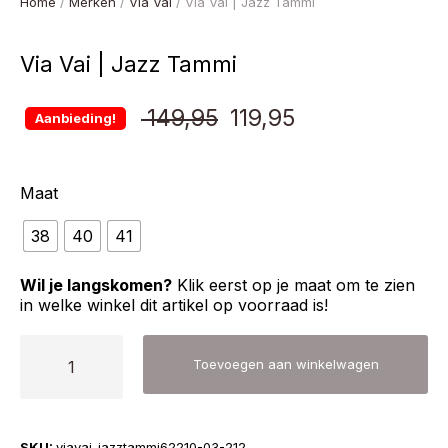
Home
/
Merken
/
Via Vai
/ Via Vai | Jazz Tammi
Via Vai | Jazz Tammi
Oorspronkelijke
Huidige
149,95
119,95
Aanbieding!
prijs
prijs
Maat
was:
is:
38
40
41
€ 149,95.
€ 119,95.
Wil je langskomen?
Klik eerst op je maat om te zien
in welke winkel dit artikel op voorraad is!
Via
Toevoegen aan winkelwagen
Vai
|
Jazz
SKU:
viavai-jazztammi62210-03-212