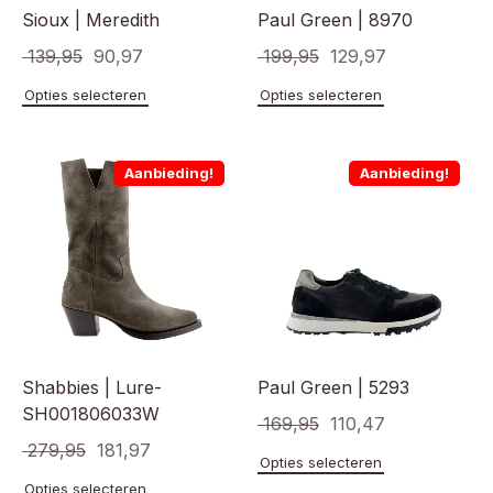
Sioux | Meredith
Paul Green | 8970
Oorspronkelijke
Huidige
Oorspronkelijke
Huidige
139,95
90,97
199,95
129,97
prijs
prijs
prijs
prijs
Dit
Dit
Opties selecteren
Opties selecteren
product
product
was:
is:
was:
is:
heeft
heeft
€ 139,95.
€ 90,97.
€ 199,95.
€ 129,97.
meerdere
meerde
Aanbieding!
Aanbieding!
variaties.
variaties
Deze
Deze
optie
optie
kan
kan
gekozen
gekoze
worden
worden
op
op
de
de
productpagina
product
Shabbies | Lure-
Paul Green | 5293
SH001806033W
Oorspronkelijke
Huidige
169,95
110,47
Oorspronkelijke
Huidige
279,95
181,97
prijs
prijs
Dit
Opties selecteren
prijs
prijs
product
was:
is:
Dit
Opties selecteren