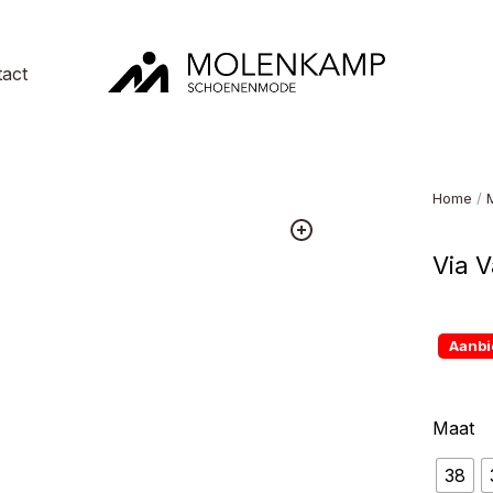
act
Molenkamp
Schoenenmode
Home
/
Via V
Aanbi
Maat
38