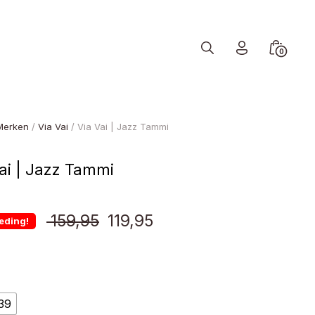
Search
Minicart
0
Toggle
Toggle
Merken
/
Via Vai
/ Via Vai | Jazz Tammi
ai | Jazz Tammi
Oorspronkelijke
Huidige
159,95
119,95
eding!
prijs
prijs
was:
is:
39
€ 159,95.
€ 119,95.