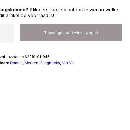
 langskomen?
Klik eerst op je maat om te zien in welke
dit artikel op voorraad is!
Toevoegen aan winkelwagen
avai-jazztammi62210-01-946
ieën:
Dames
,
Merken
,
Slingbacks
,
Via Vai