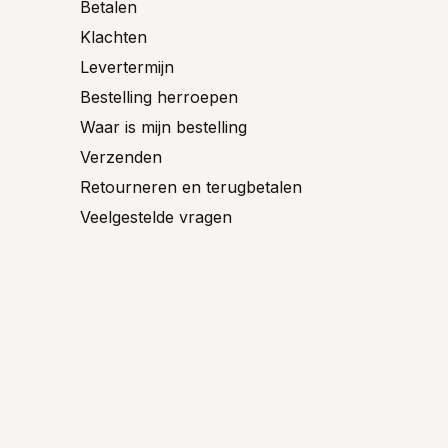
Betalen
de
de
ctpagina
productpagina
product
Klachten
Levertermijn
Bestelling herroepen
Waar is mijn bestelling
Verzenden
Retourneren en terugbetalen
Veelgestelde vragen