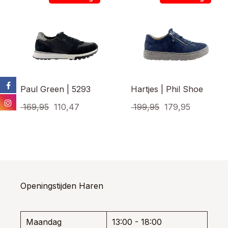
Paul Green | 5293
Hartjes | Phil Shoe
Oorspronkelijke
Huidige
Oorspronkelijke
Huidige
169,95
110,47
199,95
179,95
prijs
prijs
prijs
prijs
Dit
Dit
product
prod
was:
is:
was:
is:
heeft
heef
€ 169,95.
€ 110,47.
€ 199,95.
€ 179,95.
meerdere
meer
variaties.
varia
Deze
Dez
optie
opti
Openingstijden Haren
kan
kan
gekozen
gek
worden
wor
Maandag
13:00 - 18:00
op
op