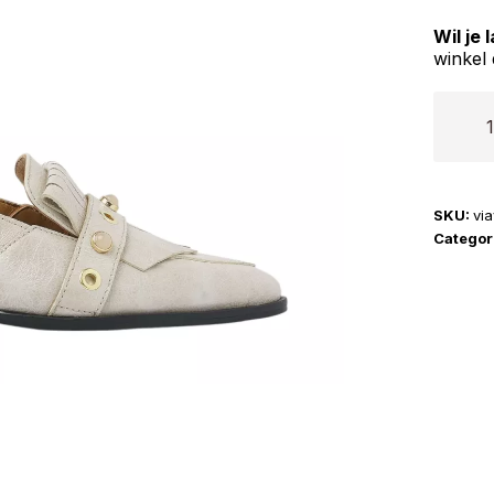
Wil je
winkel 
Via
Vai
|
Jazz
SKU:
vi
Tammi
Categor
aantal