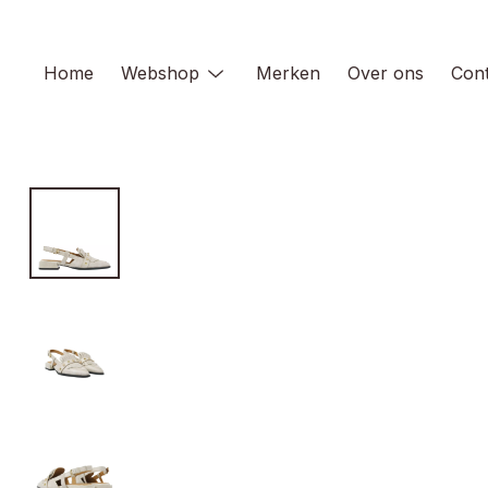
Skip
to
content
Home
Webshop
Merken
Over ons
Cont